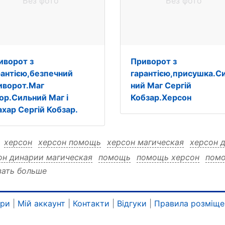
Без фото
Без фото
иворот з
Приворот з
рантією,безпечний
гарантією,присушка.С
иворот.Маг
ний Маг Сергій
ор.Сильний Маг і
Кобзар.Херсон
ахар Сергій Кобзар.
:
херсон
херсон помощь
херсон магическая
херсон 
он динарии магическая
помощь
помощь херсон
помо
зать больше
щь динарии херсон
помощь динарии магическая
маг
ческая помощь
магическая динарии
магическая дина
ческая динарии помощь
динарии
динарии херсон
ди
ари
|
Мій аккаунт
|
Контакти
|
Відгуки
|
Правила розміще