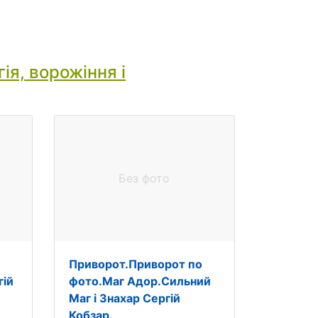
ія, ворожіння і
Без фото
е
Приворот.Приворот по
гій
фото.Маг Адор.Сильний
Маг і Знахар Сергій
Кобзар.