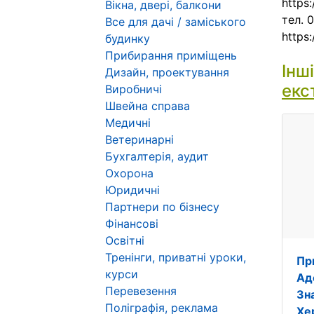
https
Вікна, двері, балкони
тел. 
Все для дачі / заміського
https:
будинку
Прибирання приміщень
Інш
Дизайн, проектування
екс
Виробничі
Швейна справа
Медичні
Ветеринарні
Бухгалтерія, аудит
Охорона
Юридичні
Партнери по бізнесу
Фінансові
Освітні
Тренінги, приватні уроки,
Пр
курси
Ад
Перевезення
Зн
Поліграфія, реклама
Хе