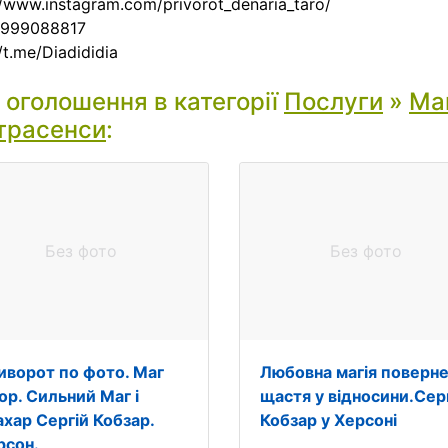
:/www.instagram.com/privorot_denaria_taro/
0999088817
/t.me/Diadididia
і оголошення в категорії
Послуги
»
Маг
трасенси
:
Без фото
Без фото
иворот по фото. Маг
Любовна магія поверн
ор. Сильний Маг і
щастя у відносини.Сер
ахар Сергій Кобзар.
Кобзар у Херсоні
рсон.