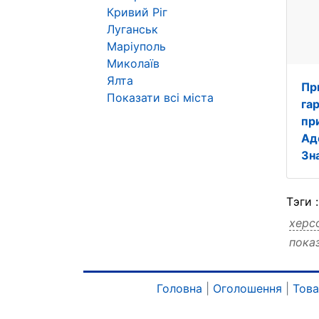
Кривий Ріг
Луганськ
Маріуполь
Миколаїв
Ялта
Пр
Показати всі міста
га
пр
Ад
Зн
Тэги 
херс
пока
помо
маги
маги
Головна
|
Оголошення
|
Тов