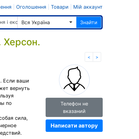
шення
|
Оголошення
|
Товари
|
Мій аккаунт
ня і екстрасенси
Вся Україна
Знайти
 Херсон.
<
>
. Если ваши
жет вернуть
льзуя
лы по
Телефон не
вказаний
собая сила,
 черное
Написати автору
ледствий.