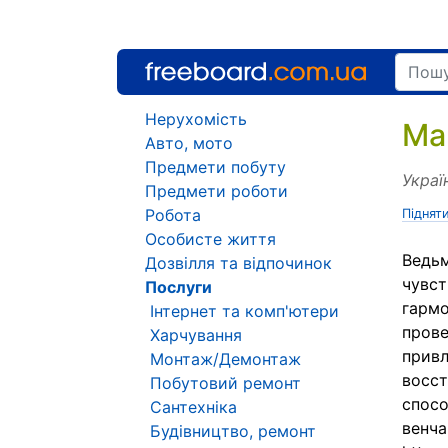
Нерухомість
Ма
Авто, мото
Предмети побуту
Украї
Предмети роботи
Робота
Піднят
Особисте життя
Ведьм
Дозвілля та відпочинок
чувст
Послуги
гармо
Інтернет та комп'ютери
прове
Харчування
привл
Монтаж/Демонтаж
восст
Побутовий ремонт
спосо
Сантехніка
венча
Будівництво, ремонт