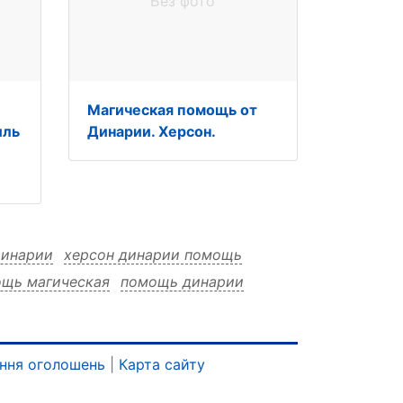
Без фото
Магическая помощь от
иль
Динарии. Херсон.
динарии
херсон динарии помощь
щь магическая
помощь динарии
ическая
магическая херсон
рии херсон
нарии помощь
динарии магическая
ння оголошень
|
Карта сайту