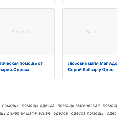
Без фото
Без фото
гическая помощь от
Любовна магія.Маг Ад
нарии.Одесса.
Сергій Кобзар у Одесі.
:
помощь
помощь одесса
помощь магическая
помощ
щь динарии магическая
одесса
одесса помощь
одес