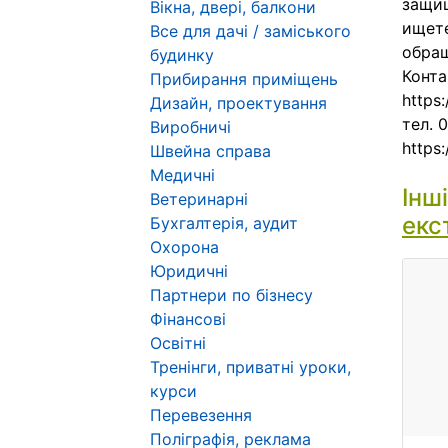
защищ
Вікна, двері, балкони
ищете
Все для дачі / заміського
обращ
будинку
Конта
Прибирання приміщень
https:
Дизайн, проектування
тел. 
Виробничі
https
Швейна справа
Медичні
Інш
Ветеринарні
екс
Бухгалтерія, аудит
Охорона
Юридичні
Партнери по бізнесу
Фінансові
Освітні
Тренінги, приватні уроки,
курси
Перевезення
Поліграфія, реклама