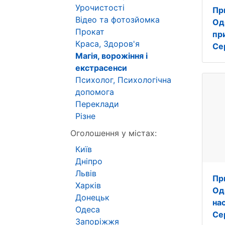
Урочистості
Пр
Відео та фотозйомка
Од
Прокат
пр
Краса, Здоров'я
Се
Магія, ворожіння і
екстрасенси
Психолог, Психологічна
допомога
Переклади
Різне
Оголошення у містах:
Київ
Дніпро
Львів
Пр
Харків
Од
Донецьк
нас
Одеса
Се
Запоріжжя