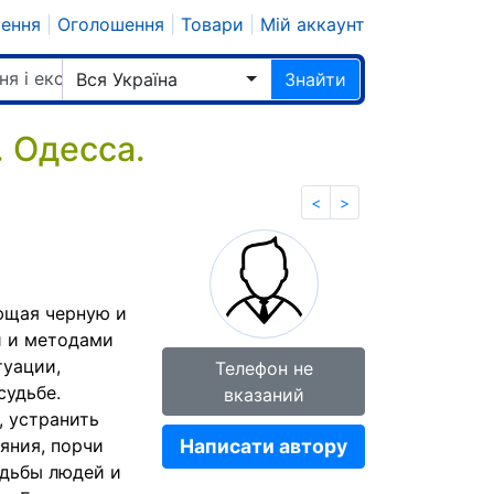
шення
|
Оголошення
|
Товари
|
Мій аккаунт
ня і екстрасенси
Вся Україна
Знайти
 Одесса.
<
>
ющая черную и
и и методами
туации,
Телефон не
судьбе.
вказаний
, устранить
ияния, порчи
Написати автору
удьбы людей и