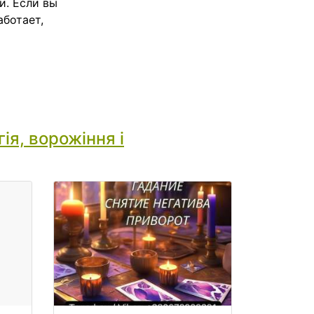
и. Если вы
ботает,
ія, ворожіння і