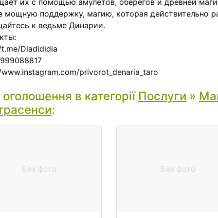
ает их с помощью амулетов, оберегов и древней маги
 мощную поддержку, магию, которая действительно ра
айтесь к ведьме Динарии.
кты:
/t.me/Diadididia
0999088817
:/www.instagram.com/privorot_denaria_taro
і оголошення в категорії
Послуги
»
Маг
трасенси
:
Без фото
Без фото