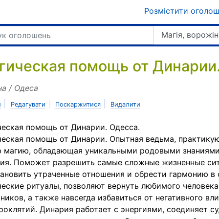
Розмістити оголо
Магія, ворожін
гическая помощь от Динарии.
на / Одеса
|
|
|
и
Редагувати
Поскаржитися
Видалити
еская помощь от Динарии. Одесса.
еская помощь от Динарии. Опытная ведьма, практику
ю магию, обладающая уникальными родовыми знаниям
ия. Поможет разрешить самые сложные жизненные си
ановить утраченные отношения и обрести гармонию в 
еские ритуалы, позволяют вернуть любимого человека
ников, а также навсегда избавиться от негативного вл
роклятий. Динария работает с энергиями, соединяет с