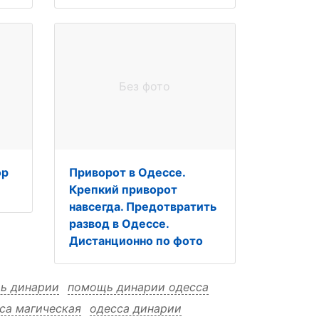
Без фото
ор
Приворот в Одессе.
Крепкий приворот
навсегда. Предотвратить
развод в Одессе.
Дистанционно по фото
ь динарии
помощь динарии одесса
са магическая
одесса динарии