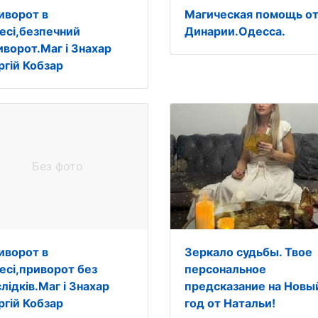
иворот в
Магическая помощь о
есі,безпечний
Динарии.Одесса.
иворот.Маг і Знахар
ргій Кобзар
Без фото
иворот в
Зеркало судьбы. Твое
есі,приворот без
персональное
лідків.Маг і Знахар
предсказание на Новы
ргій Кобзар
год от Натальи!