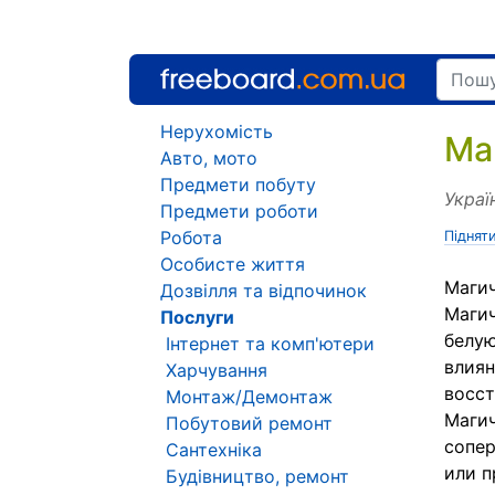
Нерухомість
Ма
Авто, мото
Предмети побуту
Украї
Предмети роботи
Робота
Піднят
Особисте життя
Магич
Дозвілля та відпочинок
Магич
Послуги
белу
Інтернет та комп'ютери
влиян
Харчування
восст
Монтаж/Демонтаж
Магич
Побутовий ремонт
сопер
Сантехніка
или п
Будівництво, ремонт