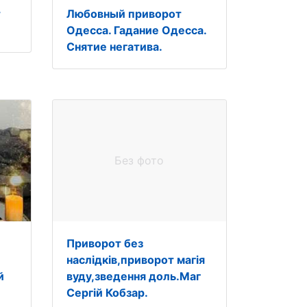
т
Любовный приворот
Одесса. Гадание Одесса.
Снятие негатива.
Без фото
Приворот без
наслідків,приворот магія
й
вуду,зведення доль.Маг
Сергій Кобзар.