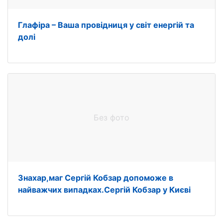
Глафіра – Ваша провідниця у світ енергій та
долі
Без фото
Знахар,маг Сергій Кобзар допоможе в
найважчих випадках.Сергій Кобзар у Києві