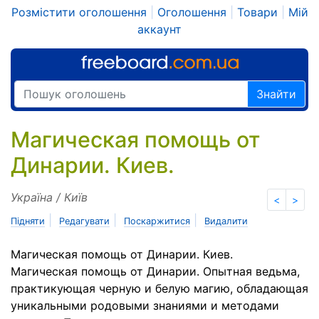
Розмістити оголошення
|
Оголошення
|
Товари
|
Мій
аккаунт
Знайти
Магическая помощь от
Динарии. Киев.
Україна / Київ
<
>
|
|
|
Підняти
Редагувати
Поскаржитися
Видалити
Магическая помощь от Динарии. Киев.
Магическая помощь от Динарии. Опытная ведьма,
практикующая черную и белую магию, обладающая
уникальными родовыми знаниями и методами