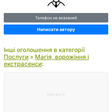
Телефон не вказаний
Написати автору
Інші оголошення в категорії
Послуги
»
Магія, ворожіння і
екстрасенси
:
Без фото