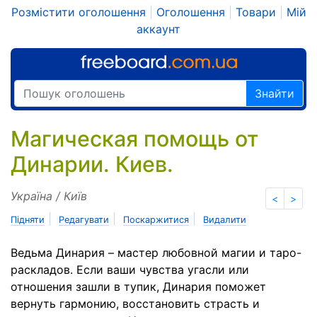
Розмістити оголошення
|
Оголошення
|
Товари
|
Мій
аккаунт
Знайти
Магическая помощь от
Динарии. Киев.
Україна / Київ
<
>
|
|
|
Підняти
Редагувати
Поскаржитися
Видалити
Ведьма Динария – мастер любовной магии и таро-
раскладов. Если ваши чувства угасли или
отношения зашли в тупик, Динария поможет
вернуть гармонию, восстановить страсть и