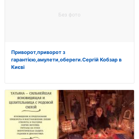
Без фото
Приворот,приворот з
гарантією,амулети,обереги.Сергій Кобзар в
Києві