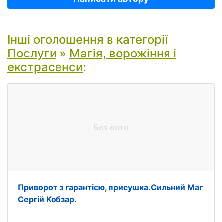
Інші оголошення в категорії
Послуги
»
Магія, ворожіння і
екстрасенси
:
Без фото
Приворот з гарантією, присушка.Сильний Маг
Сергій Кобзар.