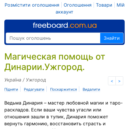
Розмістити оголошення
|
Оголошення
|
Товари
|
Мій
аккаунт
Знайти
Магическая помощь от
Динарии.Ужгород.
Україна / Ужгород
<
>
|
|
|
Підняти
Редагувати
Поскаржитися
Видалити
Ведьма Динария – мастер любовной магии и таро-
раскладов. Если ваши чувства угасли или
отношения зашли в тупик, Динария поможет
вернуть гармонию, восстановить страсть и