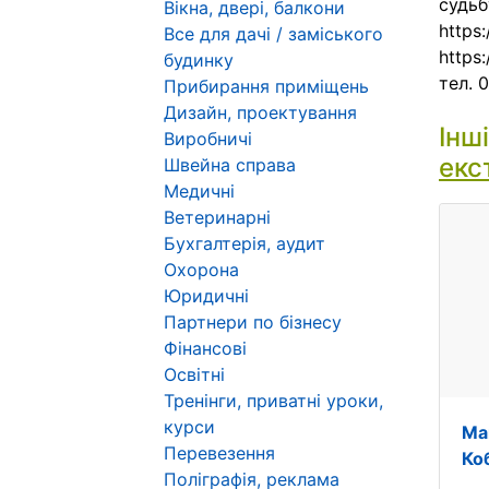
судьб
Вікна, двері, балкони
https
Все для дачі / заміського
https:
будинку
тел. 
Прибирання приміщень
Дизайн, проектування
Інш
Виробничі
екс
Швейна справа
Медичні
Ветеринарні
Бухгалтерія, аудит
Охорона
Юридичні
Партнери по бізнесу
Фінансові
Освітні
Тренінги, приватні уроки,
курси
Ма
Перевезення
Коб
Поліграфія, реклама