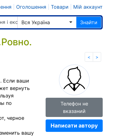
шення
|
Оголошення
|
Товари
|
Мій аккаунт
ня і екстрасенси
Вся Україна
Знайти
.Ровно.
<
>
. Если ваши
жет вернуть
льзуя
лы по
Телефон не
вказаний
т, черное
Написати автору
изменить вашу