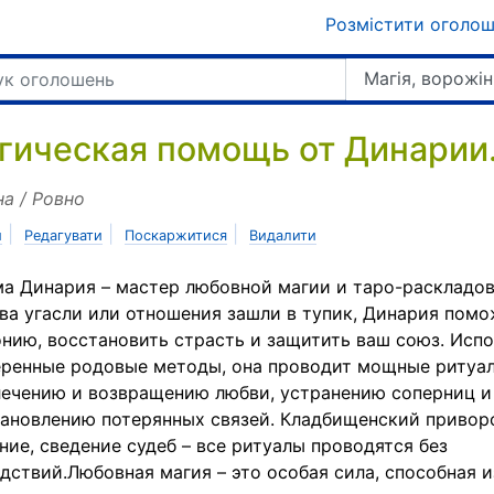
Розмістити оголо
Магія, ворожін
гическая помощь от Динарии
на / Ровно
|
|
|
и
Редагувати
Поскаржитися
Видалити
а Динария – мастер любовной магии и таро-раскладов
ва угасли или отношения зашли в тупик, Динария помо
нию, восстановить страсть и защитить ваш союз. Испо
ренные родовые методы, она проводит мощные ритуа
ечению и возвращению любви, устранению соперниц и
ановлению потерянных связей. Кладбищенский приворо
ние, сведение судеб – все ритуалы проводятся без
дствий.Любовная магия – это особая сила, способная 