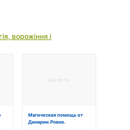
ія, ворожіння і
Без фото
о
Магическая помощь от
Динарии.Ровно.