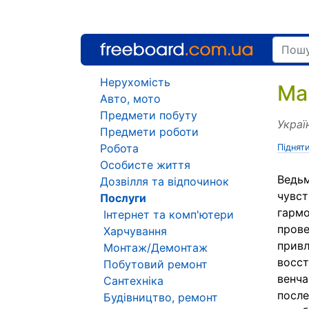
Нерухомість
Ма
Авто, мото
Предмети побуту
Украї
Предмети роботи
Робота
Піднят
Особисте життя
Ведьм
Дозвілля та відпочинок
чувст
Послуги
гармо
Інтернет та комп'ютери
прове
Харчування
привл
Монтаж/Демонтаж
восст
Побутовий ремонт
венча
Сантехніка
после
Будівництво, ремонт