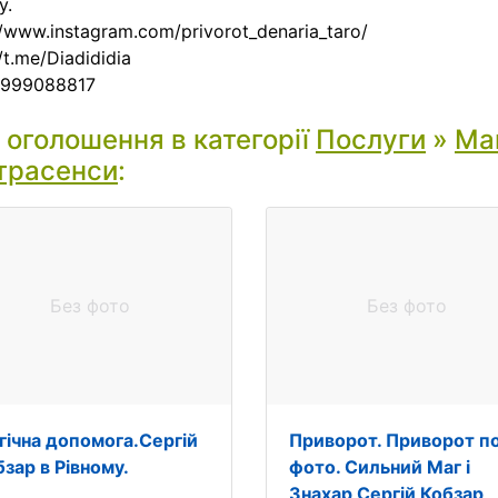
у.
:/www.instagram.com/privorot_denaria_taro/
/t.me/Diadididia
0999088817
і оголошення в категорії
Послуги
»
Маг
трасенси
:
Без фото
Без фото
гічна допомога.Сергій
Приворот. Приворот п
зар в Рівному.
фото. Сильний Маг і
Знахар Сергій Кобзар