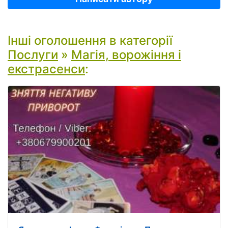
Інші оголошення в категорії
Послуги
»
Магія, ворожіння і
екстрасенси
: