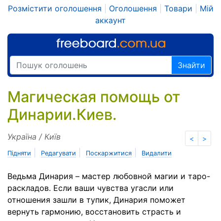
Розмістити оголошення
|
Оголошення
|
Товари
|
Мій
аккаунт
Знайти
Магическая помощь от
Динарии.Киев.
Україна / Київ
<
>
|
|
|
Підняти
Редагувати
Поскаржитися
Видалити
Ведьма Динария – мастер любовной магии и таро-
раскладов. Если ваши чувства угасли или
отношения зашли в тупик, Динария поможет
вернуть гармонию, восстановить страсть и