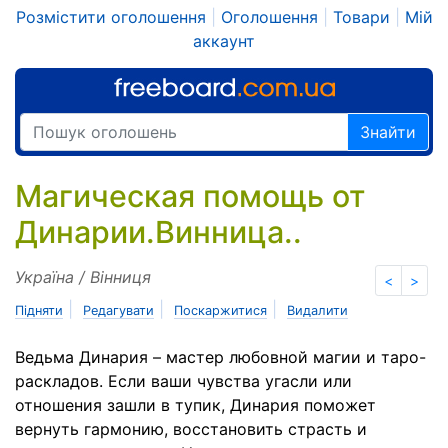
Розмістити оголошення
|
Оголошення
|
Товари
|
Мій
аккаунт
Знайти
Магическая помощь от
Динарии.Винница..
Україна / Вінниця
<
>
|
|
|
Підняти
Редагувати
Поскаржитися
Видалити
Ведьма Динария – мастер любовной магии и таро-
раскладов. Если ваши чувства угасли или
отношения зашли в тупик, Динария поможет
вернуть гармонию, восстановить страсть и