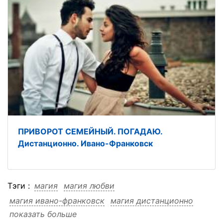
ПРИВОРОТ СЕМЕЙНЫЙ. ПОГАДАЮ.
Дистанционно. Ивано-Франковск
Тэги :
магия
магия любви
магия ивано-франковск
магия дистанционно
показать больше
магия дистанционно любви