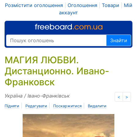
Розмістити оголошення
|
Оголошення
|
Товари
|
Мій
аккаунт
Знайти
МАГИЯ ЛЮБВИ.
Дистанционно. Ивано-
Франковск
Україна / Івано-Франківськ
<
>
|
|
|
Підняти
Редагувати
Поскаржитися
Видалити