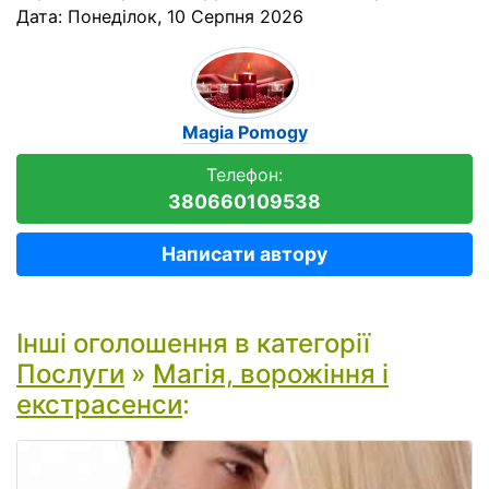
Дата:
Понеділок, 10 Серпня 2026
Magia Pomogy
Телефон:
380660109538
Написати автору
Інші оголошення в категорії
Послуги
»
Магія, ворожіння і
екстрасенси
: