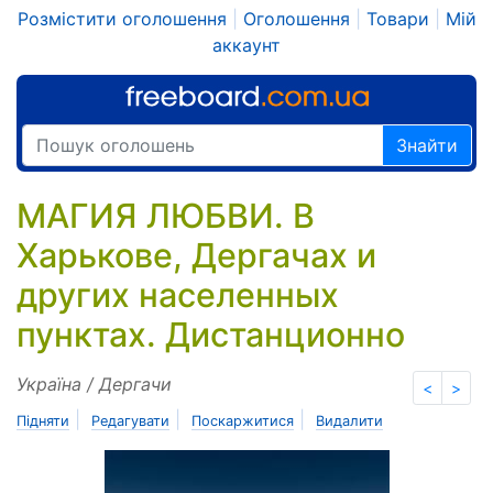
Розмістити оголошення
|
Оголошення
|
Товари
|
Мій
аккаунт
Знайти
МАГИЯ ЛЮБВИ. В
Харькове, Дергачах и
других населенных
пунктах. Дистанционно
Україна / Дергачи
<
>
|
|
|
Підняти
Редагувати
Поскаржитися
Видалити