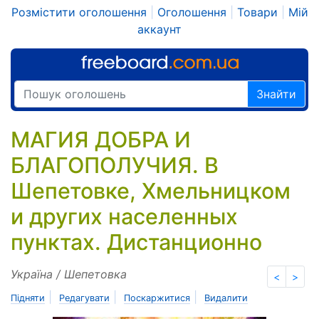
Розмістити оголошення
|
Оголошення
|
Товари
|
Мій
аккаунт
Знайти
МАГИЯ ДОБРА И
БЛАГОПОЛУЧИЯ. В
Шепетовке, Хмельницком
и других населенных
пунктах. Дистанционно
Україна / Шепетовка
<
>
|
|
|
Підняти
Редагувати
Поскаржитися
Видалити