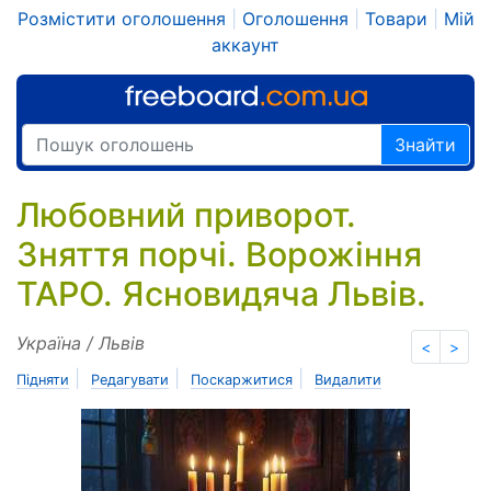
Розмістити оголошення
|
Оголошення
|
Товари
|
Мій
аккаунт
Знайти
Любовний приворот.
Зняття порчі. Ворожіння
ТАРО. Ясновидяча Львів.
Україна / Львів
<
>
|
|
|
Підняти
Редагувати
Поскаржитися
Видалити