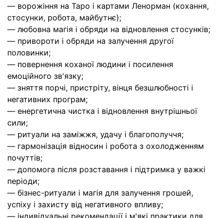
— ворожіння на Таро і картами Ленорман (кохання,
стосунки, робота, майбутнє);
— любовна магія і обряди на відновлення стосунків;
— привороти і обряди на залучення другої
половинки;
— повернення коханої людини і посилення
емоційного зв'язку;
— зняття порчі, пристріту, вінця безшлюбності і
негативних програм;
— енергетична чистка і відновлення внутрішньої
сили;
— ритуали на заміжжя, удачу і благополуччя;
— гармонізація відносин і робота з охолодженням
почуттів;
— допомога після розставання і підтримка у важкі
періоди;
— бізнес-ритуали і магія для залучення грошей,
успіху і захисту від негативного впливу;
— індивідуальні рекомендації і м'які практики для