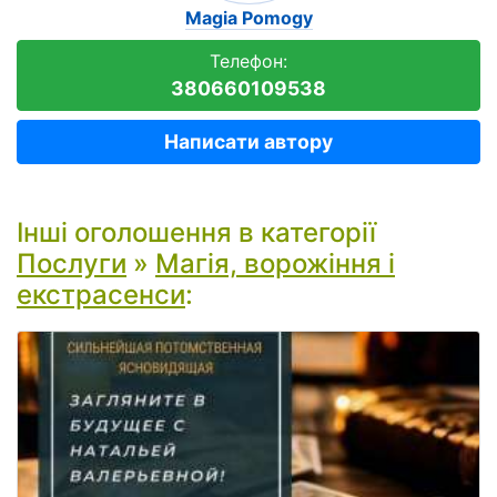
Magia Pomogy
Телефон:
380660109538
Написати автору
Інші оголошення в категорії
Послуги
»
Магія, ворожіння і
екстрасенси
: