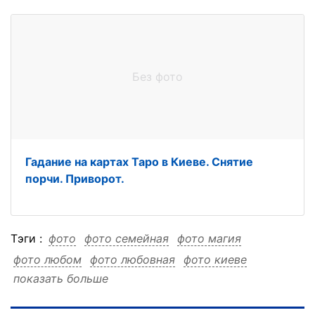
Без фото
Гадание на картах Таро в Киеве. Снятие
порчи. Приворот.
Тэги :
фото
фото семейная
фото магия
фото любом
фото любовная
фото киеве
показать больше
фото дистанционно
фото городе
фото городе семейная
фото городе магия