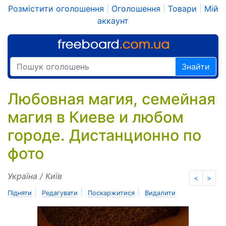
Розмістити оголошення
|
Оголошення
|
Товари
|
Мій
аккаунт
Знайти
Любовная магия, семейная
магия в Киеве и любом
городе. Дистанционно по
фото
Україна / Київ
<
>
|
|
|
Підняти
Редагувати
Поскаржитися
Видалити