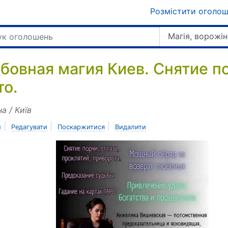
Розмістити оголо
Магія, ворожін
бовная магия Киев. Снятие по
то.
на / Київ
|
|
|
и
Редагувати
Поскаржитися
Видалити