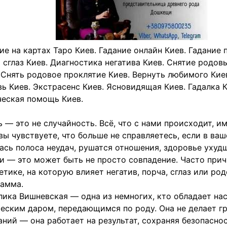
ие на картах Таро Киев. Гадание онлайн Киев. Гадание 
 сглаз Киев. Диагностика негатива Киев. Снятие родо
 Снять родовое проклятие Киев. Вернуть любимого Кие
ь Киев. Экстрасенс Киев. Ясновидящая Киев. Гадалка К
еская помощь Киев.
 — это не случайность. Всё, что с нами происходит, им
вы чувствуете, что больше не справляетесь, если в ва
ась полоса неудач, рушатся отношения, здоровье ухудш
и — это может быть не просто совпадение. Часто при
етике, на которую влияет негатив, порча, сглаз или ро
амма.
ика Вишневская — одна из немногих, кто обладает н
еским даром, передающимся по роду. Она не делает г
ний — она работает на результат, сохраняя безопаснос