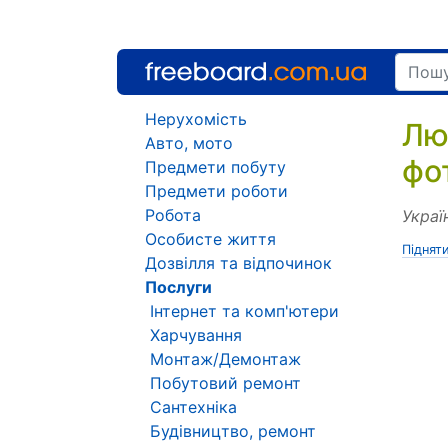
Нерухомість
Лю
Авто, мото
фо
Предмети побуту
Предмети роботи
Робота
Украї
Особисте життя
Піднят
Дозвілля та відпочинок
Послуги
Інтернет та комп'ютери
Харчування
Монтаж/Демонтаж
Побутовий ремонт
Сантехніка
Будівництво, ремонт