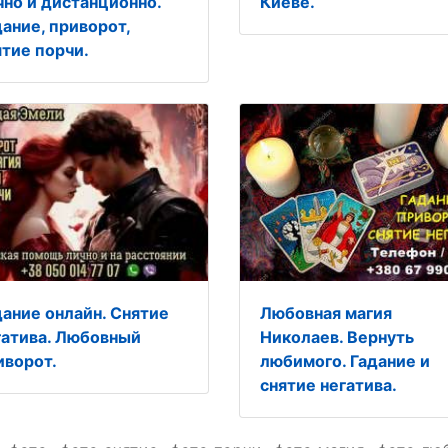
чно и дистанционно.
Киеве.
дание, приворот,
ятие порчи.
дание онлайн. Снятие
Любовная магия
гатива. Любовный
Николаев. Вернуть
иворот.
любимого. Гадание и
снятие негатива.