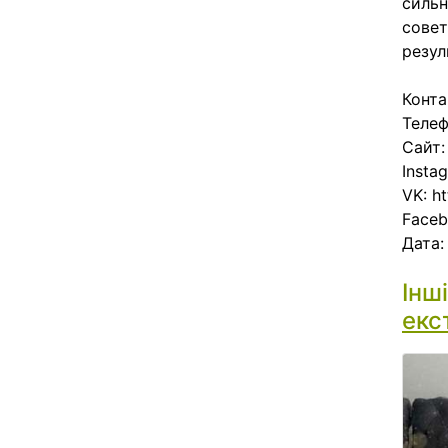
сильн
совет
резул
Конта
Телеф
Сайт:
Insta
VK: h
Faceb
Дата
Інш
екс