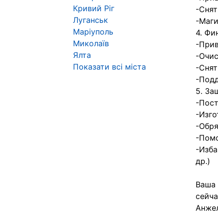
Кривий Ріг
-Снят
Луганськ
-Маги
Маріуполь
4. Фи
Миколаїв
-Прив
Ялта
-Очис
Показати всі міста
-Снят
-Подд
5. За
-Пост
-Изго
-Обря
-Помо
-Изба
др.)
Ваша 
сейча
Анжел