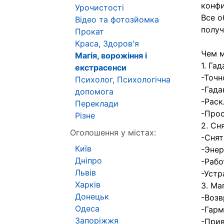
конфи
Урочистості
Все о
Відео та фотозйомка
получ
Прокат
Краса, Здоров'я
Чем 
Магія, ворожіння і
1. Га
екстрасенси
-Точн
Психолог, Психологічна
-Гада
допомога
-Раск
Переклади
-Прос
Різне
2. Сн
Оголошення у містах:
-Снят
Київ
-Энер
Дніпро
-Рабо
Львів
-Устр
Харків
3. Ма
Донецьк
-Воз
Одеса
-Гарм
Запоріжжя
-Прив