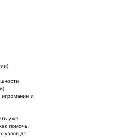
гии)
ешности
и)
, игромании и
ить уже
как помочь.
х узлов до