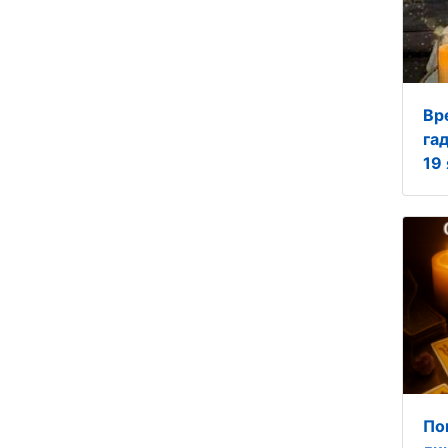
Вр
га
19 
По