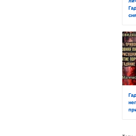
ли
Га
сн
Га
не
пр