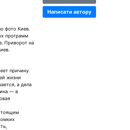
Написати автору
по фото Киев.
вых программ
в. Приворот на
иев.
еет причину.
шей жизни
ается, а дела
чина — в
довая
астоящим
ромких
ть,