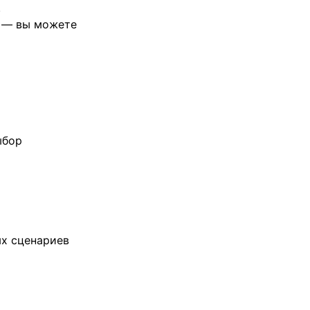
.
о — вы можете
ыбор
х сценариев