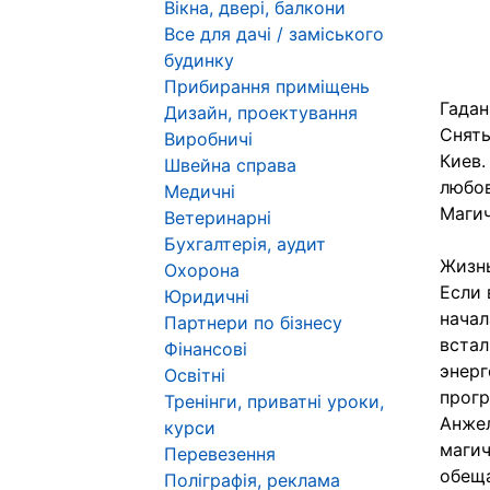
Вікна, двері, балкони
Все для дачі / заміського
будинку
Прибирання приміщень
Гадан
Дизайн, проектування
Снять
Виробничі
Киев.
Швейна справа
любов
Медичні
Магич
Ветеринарні
Бухгалтерія, аудит
Жизнь
Охорона
Если 
Юридичні
начал
Партнери по бізнесу
встал
Фінансові
энерг
Освітні
прогр
Тренінги, приватні уроки,
Анжел
курси
магич
Перевезення
обеща
Поліграфія, реклама