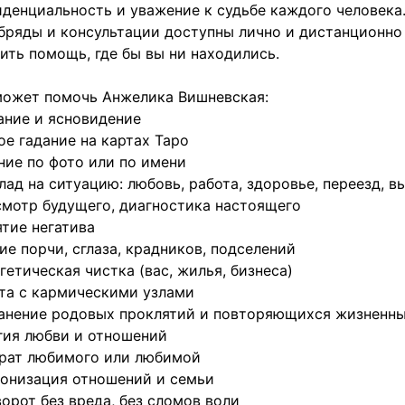
денциальность и уважение к судьбе каждого человека
бряды и консультации доступны лично и дистанционн
ить помощь, где бы вы ни находились.
может помочь Анжелика Вишневская:
дание и ясновидение
ое гадание на картах Таро
ние по фото или по имени
лад на ситуацию: любовь, работа, здоровье, переезд, в
мотр будущего, диагностика настоящего
ятие негатива
ие порчи, сглаза, крадников, подселений
гетическая чистка (вас, жилья, бизнеса)
та с кармическими узлами
анение родовых проклятий и повторяющихся жизненны
гия любви и отношений
врат любимого или любимой
онизация отношений и семьи
орот без вреда, без сломов воли