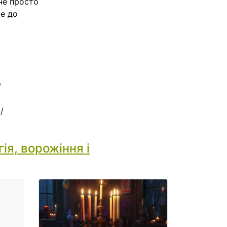
не просто
е до
/
/
ія, ворожіння і