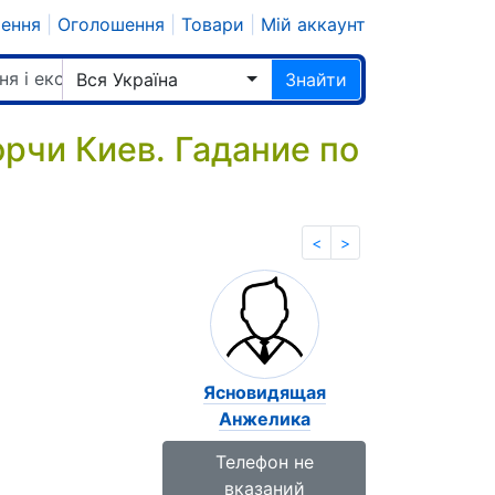
шення
|
Оголошення
|
Товари
|
Мій аккаунт
ня і екстрасенси
Вся Україна
Знайти
рчи Киев. Гадание по
<
>
Ясновидящая
Анжелика
Телефон не
вказаний