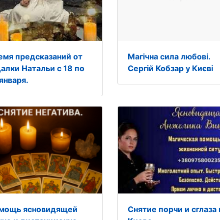
емя предсказаний от
Магічна сила любові.
далки Натальи с 18 по
Сергій Кобзар у Києві
января.
мощь ясновидящей
Снятие порчи и сглаза 