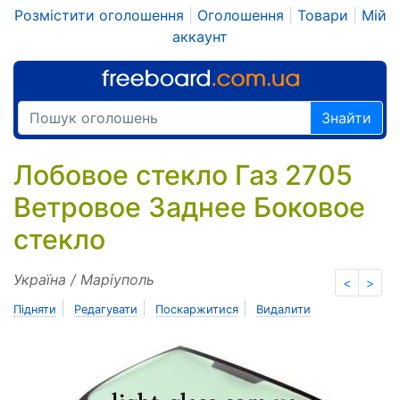
Розмістити оголошення
|
Оголошення
|
Товари
|
Мій
аккаунт
Знайти
Лобовое стекло Газ 2705
Ветровое Заднее Боковое
стекло
Україна / Маріуполь
<
>
|
|
|
Підняти
Редагувати
Поскаржитися
Видалити