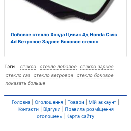
Лобовое стекло Хонда Цивик 4д Honda Civic
4d Ветровое Заднее Боковое стекло
Тэги :
стекло
стекло лобовое
стекло заднее
стекло газ
стекло ветровое
стекло боковое
показать больше
стекло 2705
стекло 2705 лобовое
стекло 2705 заднее
стекло 2705 газ
стекло 2705 ветровое
стекло 2705 боковое
Головна
|
Оголошення
|
Товари
|
Мій аккаунт
|
Контакти
|
Відгуки
|
Правила розміщення
лобовое
лобовое стекло
лобовое заднее
оголошень
|
Карта сайту
лобовое газ
лобовое ветровое
лобовое боковое
лобовое 2705
лобовое 2705 стекло