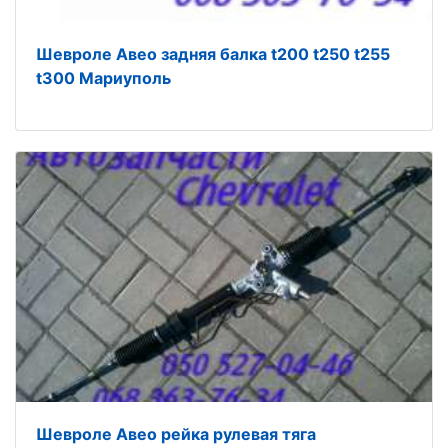
Шевроле Авео задняя балка t200 t250 t255
t300 Мариуполь
Шевроле Авео рейка рулевая тяга