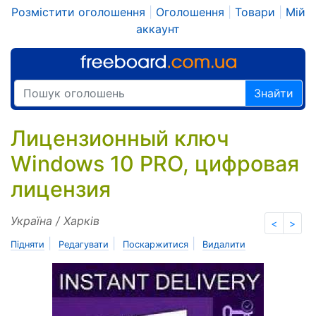
Розмістити оголошення
|
Оголошення
|
Товари
|
Мій
аккаунт
Знайти
Лицензионный ключ
Windows 10 PRO, цифровая
лицензия
Україна / Харків
<
>
|
|
|
Підняти
Редагувати
Поскаржитися
Видалити