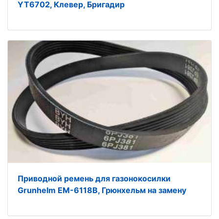
YT6702, Клевер, Бригадир
Приводной ремень для газонокосилки
Grunhelm EM-6118B, Грюнхельм на замену