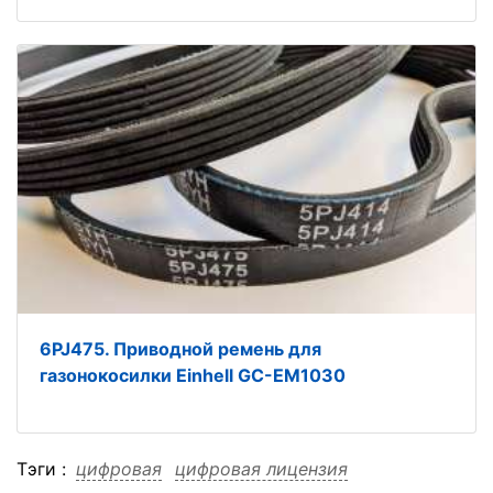
6PJ475. Приводной ремень для
газонокосилки Einhell GC-EM1030
Тэги :
цифровая
цифровая лицензия