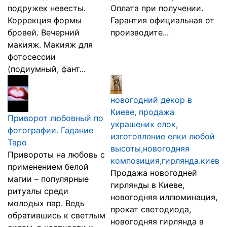
подружек невесты.
Оплата при получении.
Коррекция формы
Гарантия официальная от
бровей. Вечерний
производите...
макияж. Макияж для
фотосессии
(подиумный, фант...
новогодний декор в
Киеве, продажа
Приворот любовный по
украшених елок,
фотографии. Гадание
изготовление елки любой
Таро
высоты,новогодняя
Привороты на любовь с
композиция,гирлянда.киев
применением белой
Продажа новогодней
магии – популярные
гирлянды в Киеве,
ритуалы среди
новогодняя иллюминация,
молодых пар. Ведь
прокат светодиода,
обратившись к светлым
новогодняя гирлянда в