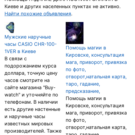
Киеве и других населенных пунктах не активно.
Найти похожие объявления
.
Мужские наручные
часы CASIO CHR-100-
Помощь магии в
1VER в Киеве
Кировске, консультация
В связи с
мага, приворот, привязка
подорожанием курса
по фото,
доллара, точную цену
отворот,натальная карта,
часов смотрите на
таро, гадание,
сайте магазина "Buy-
предсказание,
watch" и уточняйте по
Помощь магии в
телефонам. В наличии
Кировске, консультация
есть другие настенные
мага, приворот, привязка
и наручные часы
по фото,
известных мировых
отворот,натальная карта,
производителей. Также
таро, гадание,