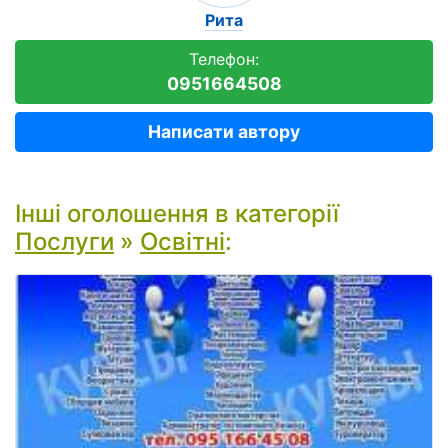
Рита
Телефон:
0951664508
Написати автору
Інші оголошення в категорії
Послуги
»
Освітні
: