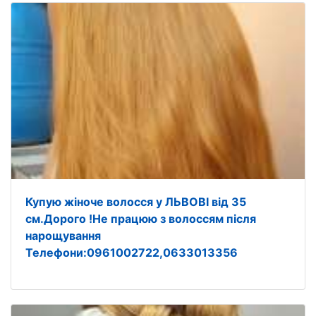
Купую жіноче волосся у ЛЬВОВІ від 35
см.Дорого !Не працюю з волоссям після
нарощування
Телефони:0961002722,0633013356