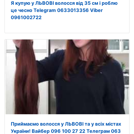
Я купую у ЛЬВОВІ волосся від 35 см і роблю
це чесно Telegram 0633013356 Viber
0961002722
Приймаємо волосся у ЛЬВОВІ та у всіх містах
України! Вайбер 096 100 27 22 Телеграм 063