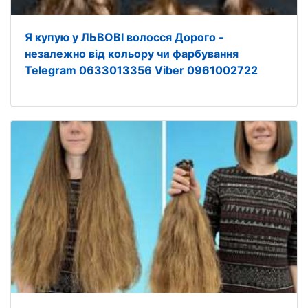
Я купую у ЛЬВОВІ волосся Дорого -
незалежно від кольору чи фарбування
Telegram 0633013356 Viber 0961002722