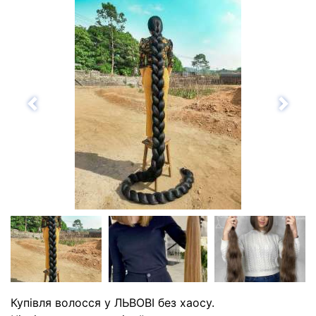
Назад
Впе
Купівля волосся у ЛЬВОВІ без хаосу.