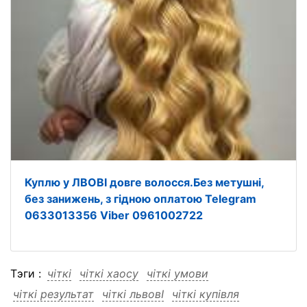
Куплю у ЛВОВІ довге волосся.Без метушні,
без занижень, з гідною оплатою Telegram
0633013356 Viber 0961002722
Тэги :
чіткі
чіткі хаосу
чіткі умови
чіткі результат
чіткі львовІ
чіткі купівля