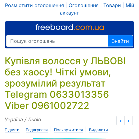
Розмістити оголошення
|
Оголошення
|
Товари
|
Мій
аккаунт
Знайти
Купівля волосся у ЛЬВОВІ
без хаосу! Чіткі умови,
зрозумілий результат
Telegram 0633013356
Viber 0961002722
Україна / Львів
<
>
|
|
|
Підняти
Редагувати
Поскаржитися
Видалити