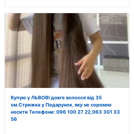
Купую у ЛЬВОВІ довге волосся від 35
см.Стрижка у Подарунок, яку не соромно
носити Телефони: 096 100 27 22,063 301 33
56