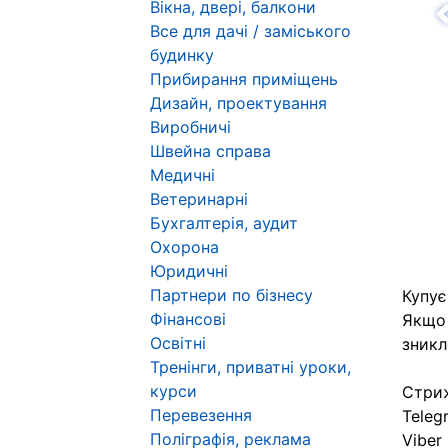
Вікна, двері, балкони
Н
Все для дачі / заміського
будинку
Прибирання приміщень
Дизайн, проектування
Виробничі
Швейна справа
Медичні
Ветеринарні
Бухгалтерія, аудит
Охорона
Юридичні
Партнери по бізнесу
Купує
Фінансові
Якщо 
Освітні
зникл
Тренінги, приватні уроки,
курси
Стриж
Перевезення
Teleg
Поліграфія, реклама
Viber