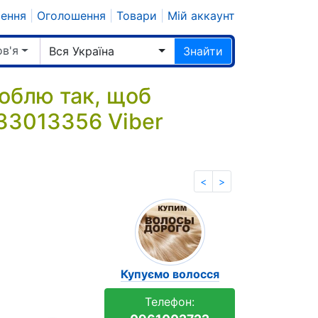
шення
|
Оголошення
|
Товари
|
Мій аккаунт
ов'я
Вся Україна
Знайти
облю так, щоб
33013356 Viber
<
>
Купуємо волосся
Телефон: