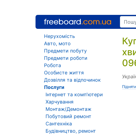
Нерухомість
Ку
Авто, мото
хв
Предмети побуту
Предмети роботи
09
Робота
Особисте життя
Украї
Дозвілля та відпочинок
Послуги
Піднят
Інтернет та комп'ютери
Харчування
Монтаж/Демонтаж
Побутовий ремонт
Сантехніка
Будівництво, ремонт