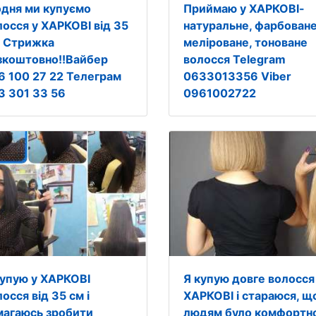
дня ми купуємо
Приймаю у ХАРКОВІ-
лосся у ХАРКОВІ від 35
натуральне, фарбоване
. Стрижка
меліроване, тоноване
зкоштовно!!Вайбер
волосся Telegram
6 100 27 22 Телеграм
0633013356 Viber
3 301 33 56
0961002722
купую у ХАРКОВІ
Я купую довге волосся
осся від 35 см і
ХАРКОВІ і стараюся, щ
магаюсь зробити
людям було комфортн