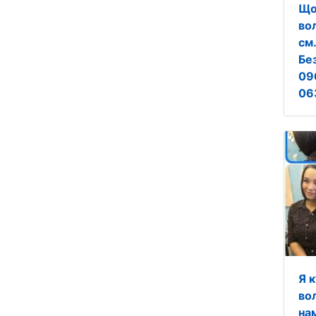
Що
во
см
Бе
09
06
Я 
вол
на