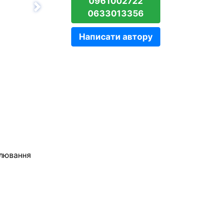
0961002722
Вперёд
0633013356
Написати автору
илювання