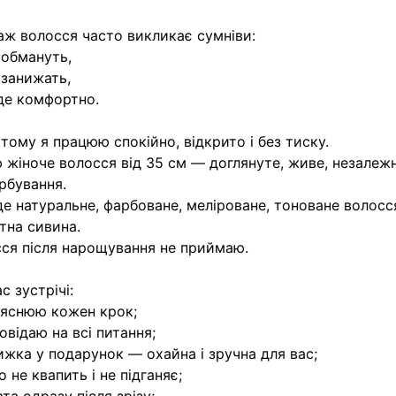
ж волосся часто викликає сумніви:
 обмануть,
 занижать,
де комфортно.
тому я працюю спокійно, відкрито і без тиску.
 жіноче волосся від 35 см — доглянуте, живе, незалеж
рбування.
де натуральне, фарбоване, меліроване, тоноване волосс
тна сивина.
ся після нарощування не приймаю.
с зустрічі:
ояснюю кожен крок;
повідаю на всі питання;
ижка у подарунок — охайна і зручна для вас;
о не квапить і не підганяє;