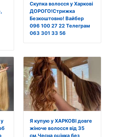
Скупка волосся у Харкові
,
ДОРОГО!Стрижка
Безкоштовно! Вайбер
096 100 27 22 Телеграм
063 301 33 56
 у
Я купую у ХАРКОВІ довге
об
жіноче волосся від 35
о
см.Чесна оцінка без