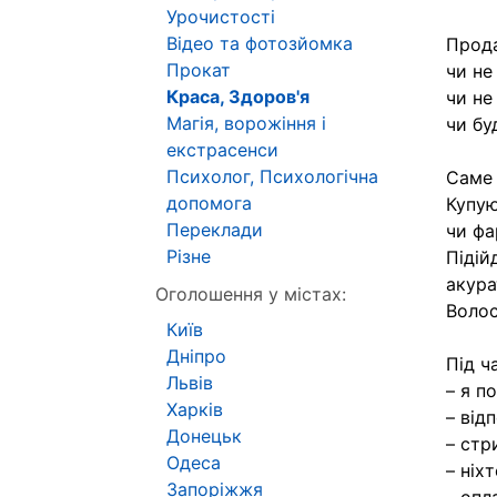
Урочистості
Відео та фотозйомка
Прода
Прокат
чи не
Краса, Здоров'я
чи не
Магія, ворожіння і
чи бу
екстрасенси
Психолог, Психологічна
Саме 
допомога
Купую
Переклади
чи фа
Різне
Підій
акура
Оголошення у містах:
Волос
Київ
Дніпро
Під ча
Львів
– я п
Харків
– від
Донецьк
– стр
Одеса
– ніхт
Запоріжжя