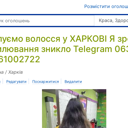
Розмістити оголо
Краса, Здор
пуємо волосся у ХАРКОВІ Я зр
илювання зникло Telegram 06
61002722
на / Харків
|
|
|
и
Редагувати
Поскаржитися
Видалити