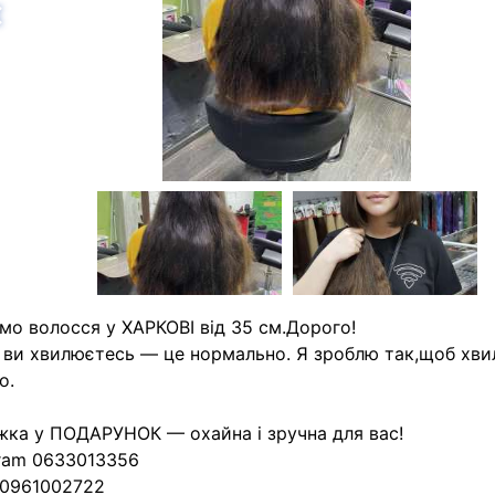
азад
мо волосся у ХАРКОВІ від 35 см.Дорого!
ви хвилюєтесь — це нормально. Я зроблю так,щоб хв
о.
ка у ПОДАРУНОК — охайна і зручна для вас!
ram 0633013356
 0961002722