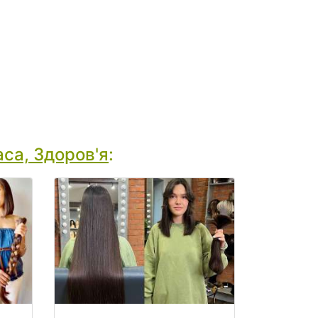
са, Здоров'я
: