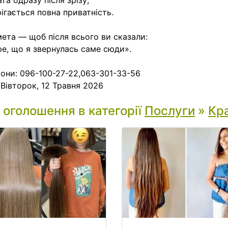
ата одразу після зрізу;
рігається повна приватність.
ета — щоб після всього ви сказали:
е, що я звернулась саме сюди».
они: 096-100-27-22,063-301-33-56
:
Вівторок, 12 Травня 2026
і оголошення в категорії
Послуги
»
Кра