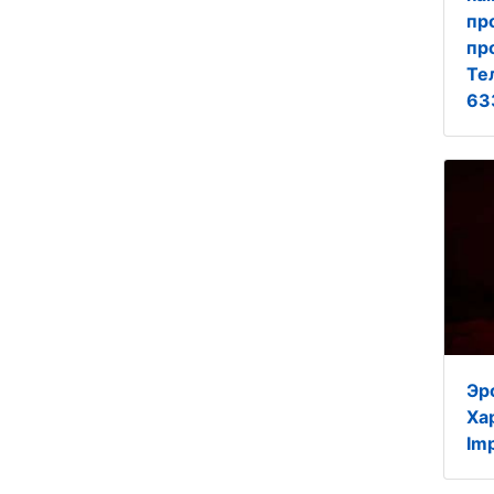
пр
пр
Те
63
Эp
Ха
Im