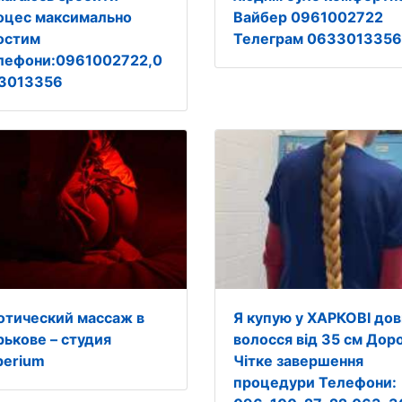
оцес максимально
Вайбер 0961002722
остим
Телеграм 0633013356
лефони:0961002722,0
3013356
oтический массаж в
Я купую у ХАРКОВІ дов
рькове – студия
волосся від 35 см Доро
perium
Чітке завершення
процедури Телефони: