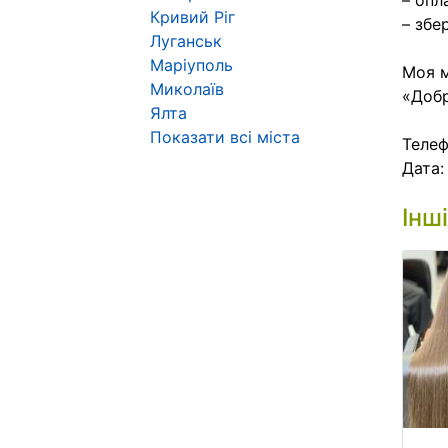
– опл
Кривий Ріг
– збе
Луганськ
Маріуполь
Моя м
Миколаїв
«Добр
Ялта
Показати всі міста
Телеф
Дата
Інш