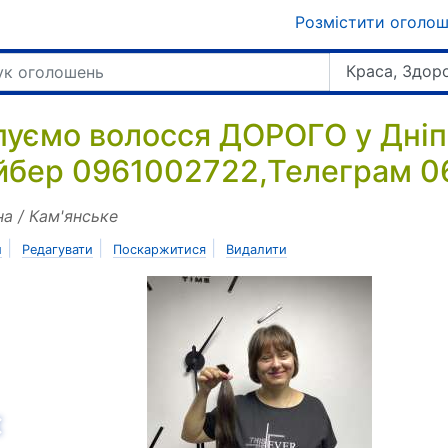
Розмістити оголо
Краса, Здор
пуємо волосся ДОРОГО у Дніп
йбер 0961002722,Телеграм 
на / Кам'янське
|
|
|
и
Редагувати
Поскаржитися
Видалити
азад