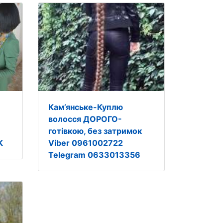
Кам’янське-Куплю
волосся ДОРОГО-
готівкою, без затримок
К
Viber 0961002722
Telegram 0633013356