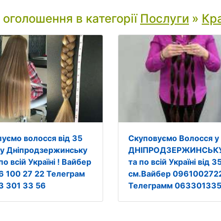
і оголошення в категорії
Послуги
»
Кра
пуємо волосся від 35
Скуповуємо Волосся у
 у Дніпродзержинську
ДНІПРОДЗЕРЖИНСЬК
по всій Україні ! Вайбер
та по всій Україні від 3
6 100 27 22 Телеграм
см.Вайбер 096100272
3 301 33 56
Телеграмм 06330133