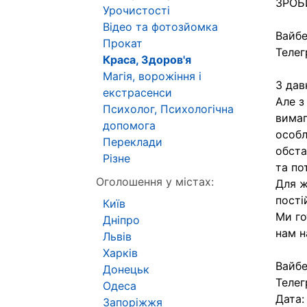
ЗРОБ
Урочистості
Відео та фотозйомка
Вайбе
Прокат
Телег
Краса, Здоров'я
Магія, ворожіння і
З дав
екстрасенси
Але з
Психолог, Психологічна
вимаг
допомога
особл
Переклади
обста
Різне
та по
Оголошення у містах:
Для ж
пості
Київ
Ми го
Дніпро
нам н
Львів
Харків
Вайбе
Донецьк
Телег
Одеса
Дата
Запоріжжя