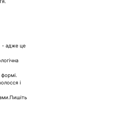
я.
 - адже це
ологічна
 формі.
волосся і
ами.Пишіть