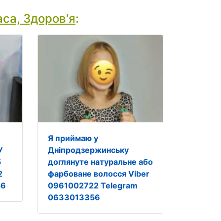
са, Здоров'я
:
Я приймаю у
У
Дніпродзержинську
5
доглянуте натуральне або
2
фарбоване волосся Viber
56
0961002722 Telegram
0633013356