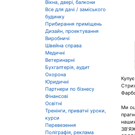
Вікна, двері, балкони
Все для дачі / заміського
будинку
Прибирання приміщень
Дизайн, проектування
Виробничі
Швейна справа
Медичні
Ветеринарні
Бухгалтерія, аудит
Охорона
Купує
Юридичні
Стри
Партнери по бізнесу
Фарбо
Фінансові
Освітні
Ми оц
Тренінги, приватні уроки,
прагн
курси
наших
Перевезення
ЗВ'Я
Поліграфія, реклама