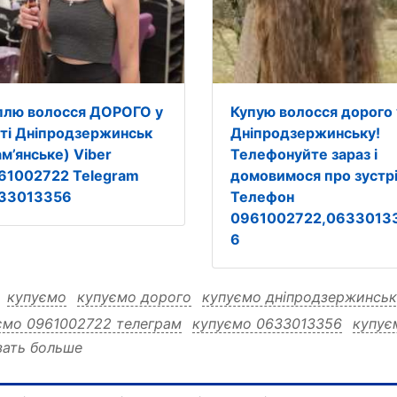
плю волосся ДОРОГО у
Купую волосся дорого 
сті Дніпродзержинськ
Дніпродзержинську!
ам’янське) Viber
Телефонуйте зараз і
61002722 Telegram
домовимося про зустр
33013356
Телефон
0961002722,0633013
6
:
купуємо
купуємо дорого
купуємо дніпродзержинськ
ємо 0961002722 телеграм
купуємо 0633013356
купує
зать больше
ємо 0633013356 дніпродзержинську
купуємо 0633013
ємо 0633013356 вайбер
купуємо 0633013356 09610027