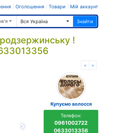
шення
|
Оголошення
|
Товари
|
Мій аккаунт
ов'я
Вся Україна
Знайти
родзержинську !
0633013356
<
>
Купуємо волосся
Телефон:
0961002722
Вперёд
0633013356