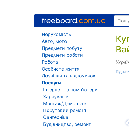
Нерухомість
Ку
Авто, мото
Ва
Предмети побуту
Предмети роботи
Робота
Украї
Особисте життя
Піднят
Дозвілля та відпочинок
Послуги
Інтернет та комп'ютери
Харчування
Монтаж/Демонтаж
Побутовий ремонт
Сантехніка
Будівництво, ремонт
Н