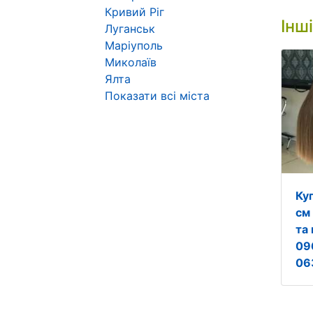
Кривий Ріг
Інш
Луганськ
Маріуполь
Миколаїв
Ялта
Показати всі міста
Ку
см
та 
09
06