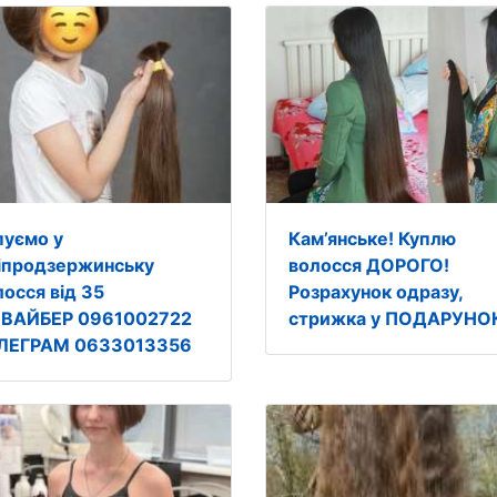
пуємо у
Кам’янське! Куплю
іпродзержинську
волосся ДОРОГО!
лосся від 35
Розрахунок одразу,
.ВАЙБЕР 0961002722
стрижка у ПОДАРУНО
ЛЕГРАМ 0633013356