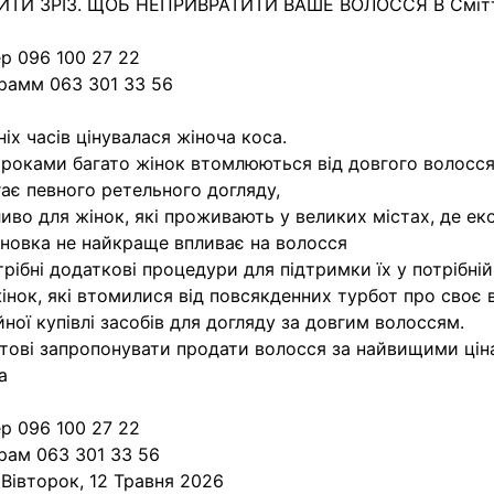
ИТИ ЗРІЗ. ЩОБ НЕПРИВРАТИТИ ВАШЕ ВОЛОССЯ В Смітт
р 096 100 27 22
рамм 063 301 33 56
ніх часів цінувалася жіноча коса.
 роками багато жінок втомлюються від довгого волосся
ає певного ретельного догляду,
иво для жінок, які проживають у великих містах, де ек
новка не найкраще впливає на волосся
трібні додаткові процедури для підтримки їх у потрібній
інок, які втомилися від повсякденних турбот про своє 
йної купівлі засобів для догляду за довгим волоссям.
тові запропонувати продати волосся за найвищими цін
а
р 096 100 27 22
рам 063 301 33 56
:
Вівторок, 12 Травня 2026