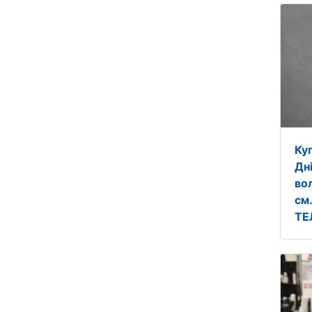
Ку
Дн
во
см
ТЕ