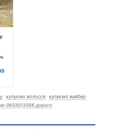
у
іч
35
у
купуємо волосся
купуємо вайбер
мо 0633013356 дорого
356 волосся
22 телеграм
дорого
дорого купуємо