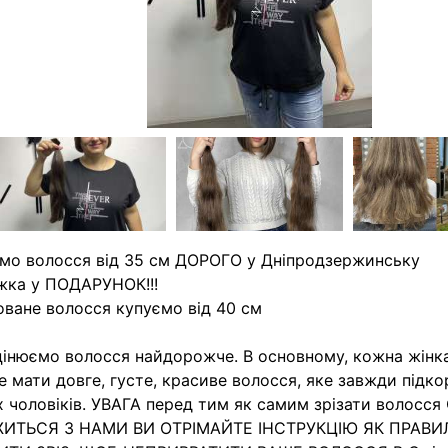
мо волосся від 35 см ДОРОГО у Дніпродзержинську
жка у ПОДАРУНОК!!!
ване волосся купуємо від 40 см
інюємо волосся найдорожче. В основному, кожна жінк
е мати довге, густе, красиве волосся, яке завжди підк
 чоловіків. УВАГА перед тим як самим зрізати волосс
ЖИТЬСЯ З НАМИ ВИ ОТРІМАЙТЕ ІНСТРУКЦІЮ ЯК ПРАВИ