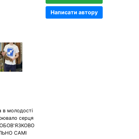
Написати автору
а в молодості
орювало серця
я ОБОВ'ЯЗКОВО
ЛЬНО САМІ