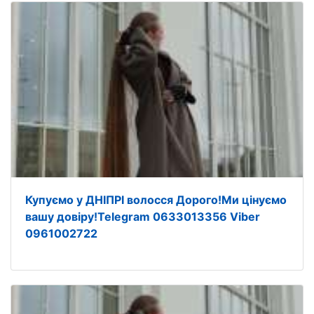
Купуємо у ДНІПРІ волосся Дорого!Ми цінуємо
вашу довіру!Telegram 0633013356 Viber
0961002722