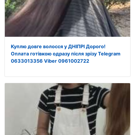
Куплю довге волосся у ДНІПРІ Дорого!
Оплата готівкою одразу після зрізу Telegram
0633013356 Viber 0961002722