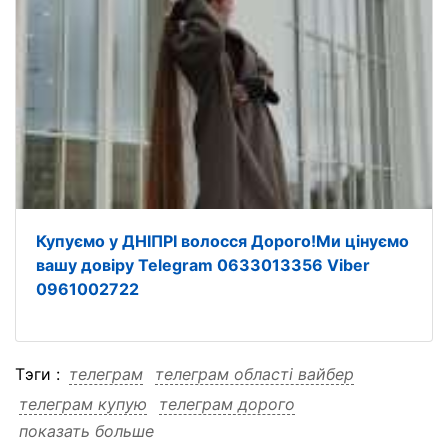
Купуємо у ДНІПРІ волосся Дорого!Ми цінуємо
вашу довіру Telegram 0633013356 Viber
0961002722
Тэги :
телеграм
телеграм області вайбер
телеграм купую
телеграм дорого
показать больше
телеграм днІпрІ
телеграм вотсап