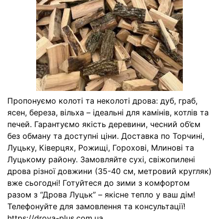
Пропонуємо колоті та неколоті дрова: дуб, граб,
ясен, береза, вільха – ідеальні для камінів, котлів та
печей. Гарантуємо якість деревини, чесний об’єм
без обману та доступні ціни. Доставка по Торчині,
Луцьку, Ківерцях, Рожищі, Горохові, Млинові та
Луцькому району. Замовляйте сухі, свіжопилені
дрова різної довжини (35-40 см, метровий кругляк)
вже сьогодні! Готуйтеся до зими з комфортом
разом з “Дрова Луцьк” – якісне тепло у ваш дім!
Телефонуйте для замовлення та консультації!
https://drova-plus.com.ua