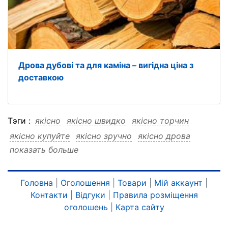
Дрова дубові та для каміна – вигідна ціна з
доставкою
Тэги :
якісно
якісно швидко
якісно торчин
якісно купуйте
якісно зручно
якісно дрова
показать больше
якісно дрова швидко
якісно дрова торчин
якісно дрова купуйте
якісно дрова зручно
швидко
швидко якісно
швидко торчин
Головна
|
Оголошення
|
Товари
|
Мій аккаунт
|
Контакти
|
Відгуки
|
Правила розміщення
швидко купуйте
швидко зручно
швидко дрова
оголошень
|
Карта сайту
швидко дрова якісно
швидко дрова торчин
швидко дрова купуйте
швидко дрова зручно