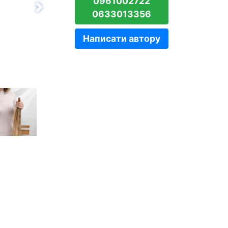
0961002722
Вперёд
0633013356
Написати автору