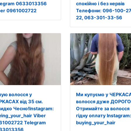
legram 0633013356
спокійно і без нервів
ber 0961002722
Телефони: 096-100-2
22, 063-301-33-56
пую волосся у
Ми купуємо у ЧЕРКАС
РКАСАХ від 35 см.
волосся дуже ДОРОГО
идко Чесно!Instagram:
Отримайте за волосся
ing_your_hair Viber
гідну оплату Instagram
61002722 Telegram
buying_your_hair
33013356