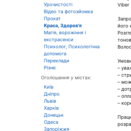
Урочистості
Viber
Відео та фотозйомка
Прокат
Запро
Краса, Здоров'я
його 
Магія, ворожіння і
Розгл
екстрасенси
тонов
Психолог, Психологічна
Волос
допомога
Переклади
Умови
Різне
– ува
– стр
Оголошення у містах:
– мож
Київ
– дот
Дніпро
– опл
Львів
– кор
Харків
Донецьк
Працю
Одеса
розра
Запоріжжя