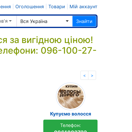
шення
|
Оголошення
|
Товари
|
Мій аккаунт
ов'я
Вся Україна
Знайти
я за вигідною ціною!
елефони: 096-100-27-
<
>
Купуємо волосся
Телефон: