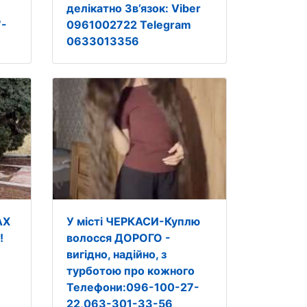
делікатно Зв’язок: Viber
7-
0961002722 Telegram
0633013356
АХ
У місті ЧЕРКАСИ-Куплю
!
волосся ДОРОГО -
вигідно, надійно, з
:
турботою про кожного
Телефони:096-100-27-
22,063-301-33-56