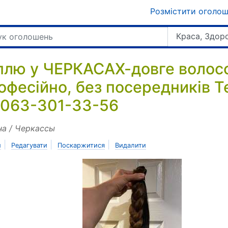
Розмістити оголо
Краса, Здор
плю у ЧЕРКАСАХ-довге волосс
офесійно, без посередників Т
 063-301-33-56
на / Черкассы
|
|
|
и
Редагувати
Поскаржитися
Видалити