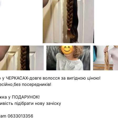
азад
 у ЧЕРКАСАХ-довге волосся за вигідною ціною!
сійно,без посередників!
жка у ПОДАРУНОК!
вість підібрати нову зачіску
ram 0633013356