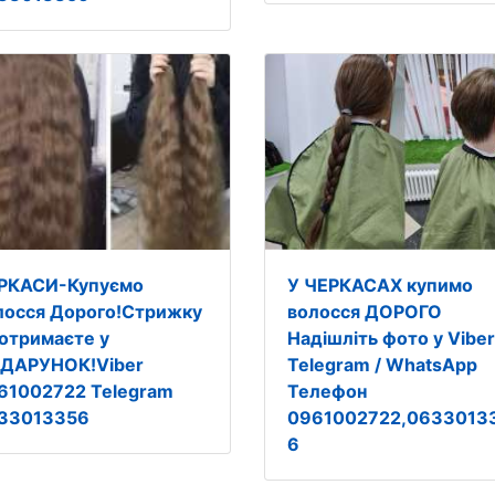
РКАСИ-Купуємо
У ЧЕРКАСАХ купимо
лосся Дорого!Стрижку
волосся ДОРОГО
 отримаєте у
Надішліть фото у Viber
ДАРУНОК!Viber
Telegram / WhatsApp
61002722 Telegram
Телефон
33013356
0961002722,0633013
6