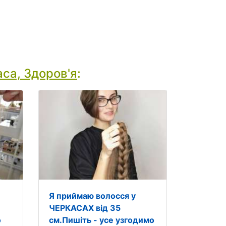
са, Здоров'я
:
Я приймаю волосся у
ЧЕРКАСАХ від 35
о
см.Пишіть - усе узгодимо