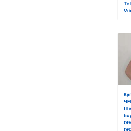
Te
Vi
Ку
ЧЕ
Шв
buy
09
06