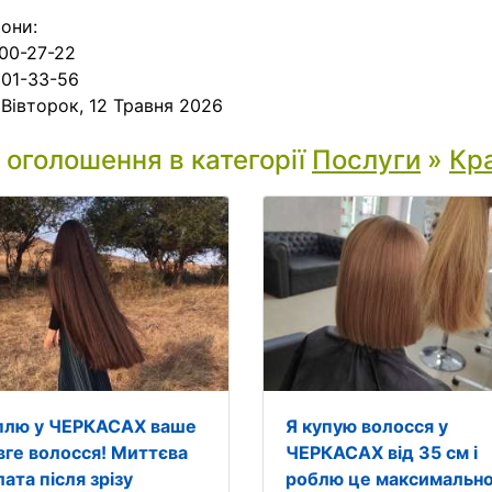
они:
00-27-22
01-33-56
:
Вівторок, 12 Травня 2026
і оголошення в категорії
Послуги
»
Кра
плю у ЧЕРКАСАХ ваше
Я купую волосся у
вге волосся! Миттєва
ЧЕРКАСАХ від 35 см і
ата після зрізу
роблю це максимальн