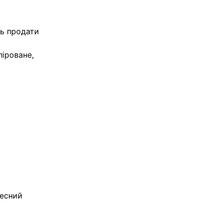
ть продати
ліроване,
чесний