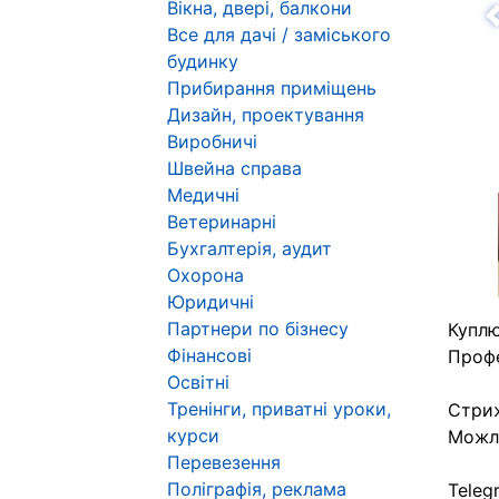
Вікна, двері, балкони
Н
Все для дачі / заміського
будинку
Прибирання приміщень
Дизайн, проектування
Виробничі
Швейна справа
Медичні
Ветеринарні
Бухгалтерія, аудит
Охорона
Юридичні
Партнери по бізнесу
Куплю
Фінансові
Профе
Освітні
Тренінги, приватні уроки,
Стри
курси
Можли
Перевезення
Поліграфія, реклама
Teleg