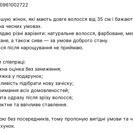
 0961002722
шую жінок, які мають довге волосся від 35 см і бажаю
на чесних умовах.
ядаю різні варіанти: натуральне волосся, фарбоване, ме
ане, а також сиве — за умови доброго стану.
ся після нарощування не приймаю.
 співпраці:
жна оцінка без заниження;
ижка у подарунок;
ливість підібрати нову зачіску;
римання всіх домовленостей;
ата одразу після зрізу волосся;
ектне та ввічливе ставлення.
ю без посередників, тому пропоную вигідні умови та 
хунок.