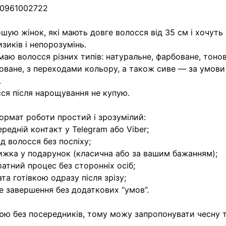
 0961002722
шую жінок, які мають довге волосся від 35 см і хочуть
изиків і непорозумінь.
аю волосся різних типів: натуральне, фарбоване, тонов
оване, з переходами кольору, а також сиве — за умови
.
ся після нарощування не купую.
ормат роботи простий і зрозумілий:
ередній контакт у Telegram або Viber;
яд волосся без поспіху;
ижка у подарунок (класична або за вашим бажанням);
ратний процес без сторонніх осіб;
ата готівкою одразу після зрізу;
ке завершення без додаткових “умов”.
ю без посередників, тому можу запропонувати чесну та