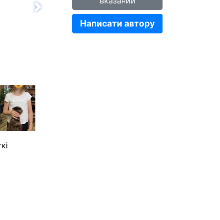
вказаний
Вперёд
Написати автору
кі