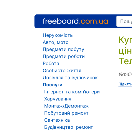
Нерухомість
Ку
Авто, мото
ці
Предмети побуту
Предмети роботи
Те
Робота
Особисте життя
Украї
Дозвілля та відпочинок
Послуги
Піднят
Інтернет та комп'ютери
Харчування
Монтаж/Демонтаж
Побутовий ремонт
Сантехніка
Будівництво, ремонт