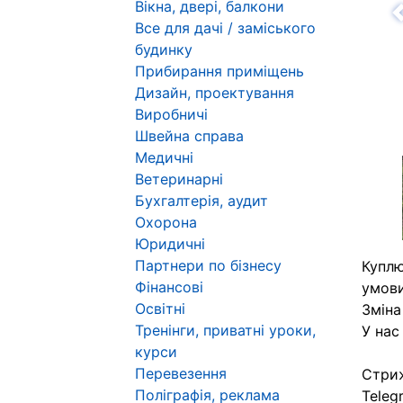
Вікна, двері, балкони
Н
Все для дачі / заміського
будинку
Прибирання приміщень
Дизайн, проектування
Виробничі
Швейна справа
Медичні
Ветеринарні
Бухгалтерія, аудит
Охорона
Юридичні
Партнери по бізнесу
Куплю
Фінансові
умови
Освітні
Зміна
Тренінги, приватні уроки,
У нас
курси
Перевезення
Стри
Поліграфія, реклама
Teleg