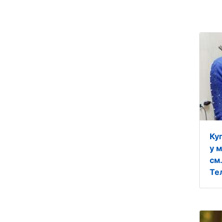
Ку
у м
см
Те