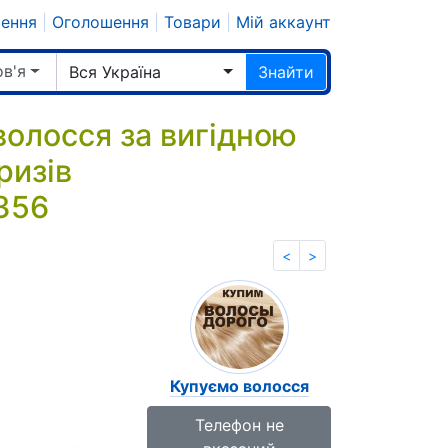
шення
|
Оголошення
|
Товари
|
Мій аккаунт
ов'я
Вся Україна
Знайти
волосся за вигідною
ризів
356
<
>
Купуємо волосся
Телефон не