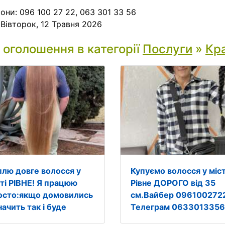
они: 096 100 27 22, 063 301 33 56
:
Вівторок, 12 Травня 2026
і оголошення в категорії
Послуги
»
Кра
плю довге волосся у
Купуємо волосся у міст
сті РІВНЕ! Я працюю
Рівне ДОРОГО від 35
осто:якщо домовились
см.Вайбер 096100272
начить так і буде
Телеграм 0633013356