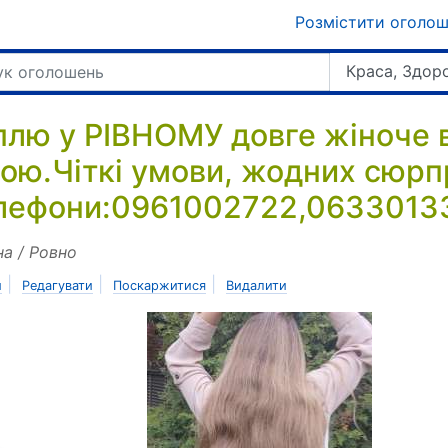
Розмістити оголо
Краса, Здор
плю у РІВНОМУ довге жіноче 
ною.Чіткі умови, жодних сюрп
лефони:0961002722,0633013
на / Ровно
|
|
|
и
Редагувати
Поскаржитися
Видалити