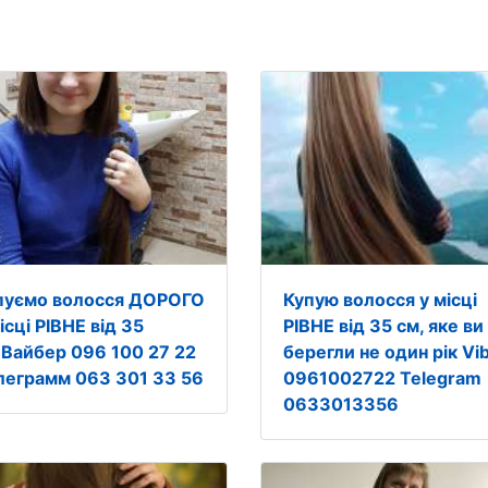
пуємо волосся ДОРОГО
Купую волосся у місці
ісці РІВНЕ від 35
РІВНЕ від 35 см, яке ви
.Вайбер 096 100 27 22
берегли не один рік Vi
леграмм 063 301 33 56
0961002722 Telegram
0633013356