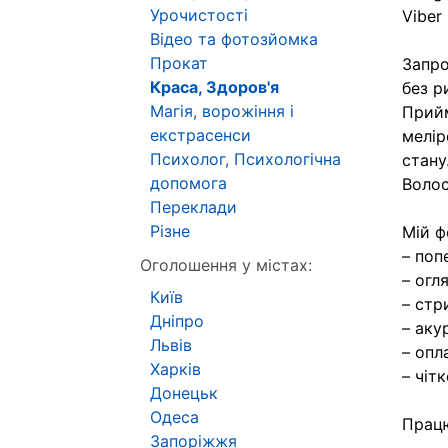
Урочистості
Viber
Відео та фотозйомка
Прокат
Запро
Краса, Здоров'я
без р
Магія, ворожіння і
Прийм
екстрасенси
мелір
Психолог, Психологічна
стану
допомога
Волос
Переклади
Різне
Мій ф
– поп
Оголошення у містах:
– огл
Київ
– стр
Дніпро
– аку
Львів
– опл
Харків
– чіт
Донецьк
Одеса
Працю
Запоріжжя