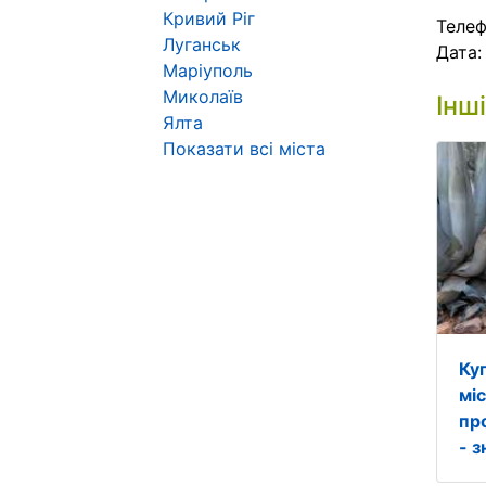
Кривий Ріг
Телеф
Луганськ
Дата
Маріуполь
Миколаїв
Інш
Ялта
Показати всі міста
Ку
мі
пр
- з