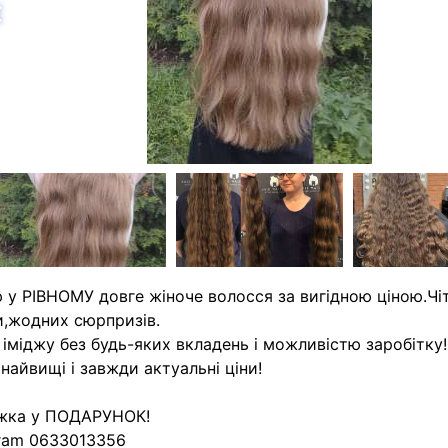
азад
 у РІВНОМУ довге жіноче волосся за вигідною ціною.Чіт
,жодних сюрпризів.
 іміджу без будь-яких вкладень і можливістю заробітку!
 найвищі і завжди актуальні ціни!
жка у ПОДАРУНОК!
ram 0633013356