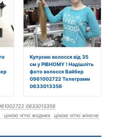
го
Купуємо волосся від 35
см у РІВНОМУ ! Надішліть
бер
фото волосся Вайбер
0961002722 Телеграмм
0633013356
0961002722 0633013356
ю
ціною чіткі жодних
ціною чіткі жіноче
ціною чіткі вигідною умови
ою чіткі вигідною сюрпризів