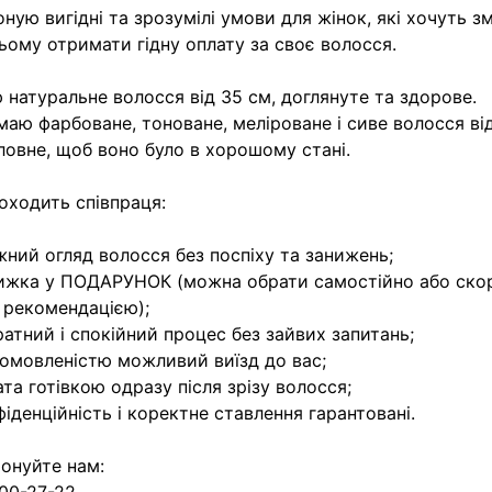
ную вигідні та зрозумілі умови для жінок, які хочуть зм
ьому отримати гідну оплату за своє волосся.
 натуральне волосся від 35 см, доглянуте та здорове.
аю фарбоване, тоноване, меліроване і сиве волосся ві
ловне, щоб воно було в хорошому стані.
оходить співпраця:
жний огляд волосся без поспіху та занижень;
ижка у ПОДАРУНОК (можна обрати самостійно або ско
рекомендацією);
ратний і спокійний процес без зайвих запитань;
домовленістю можливий виїзд до вас;
ата готівкою одразу після зрізу волосся;
фіденційність і коректне ставлення гарантовані.
онуйте нам: