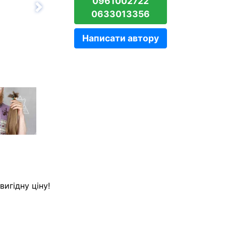
0961002722
Вперёд
0633013356
Написати автору
игідну ціну!