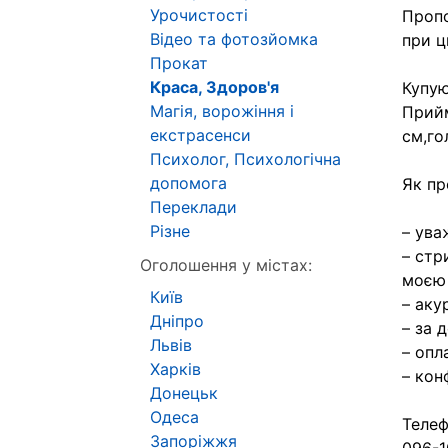
Урочистості
Пропо
Відео та фотозйомка
при ц
Прокат
Краса, Здоров'я
Купую
Магія, ворожіння і
Прийм
екстрасенси
см,го
Психолог, Психологічна
допомога
Як пр
Переклади
Різне
– ува
– стр
Оголошення у містах:
моєю 
Київ
– аку
Дніпро
– за 
Львів
– опл
Харків
– кон
Донецьк
Одеса
Телеф
Запоріжжя