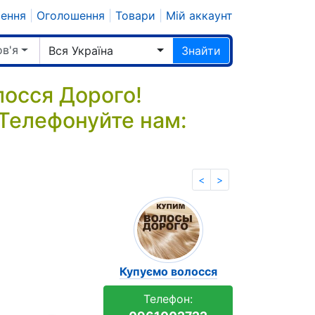
шення
|
Оголошення
|
Товари
|
Мій аккаунт
ов'я
Вся Україна
Знайти
лосся Дорого!
 Телефонуйте нам:
<
>
Купуємо волосся
Телефон: