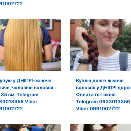
61002722
купую у ДНІПРІ-жіноче,
Куплю довге жіноче
тяче, чоловіче волосся
волосся у ДНІПРІ дорог
 35 см. Telegram
Оплата готівкою
33013356 Viber
Telegram 0633013356
61002722
Viber 0961002722