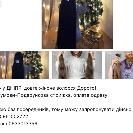
азад
 у ДНІПРІ довге жіноче волосся Дорого!
 умови-Подарункова стрижка, оплата одразу!
ю без посередників, тому можу запропонувати дійсно в
 0961002722
ram 0633013356