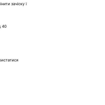
інити зачіску і
д 40
ристатися