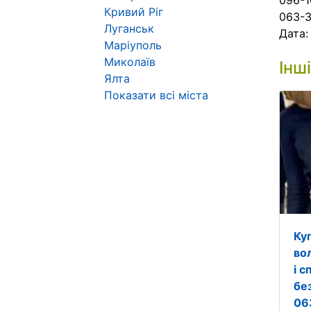
096-1
Кривий Ріг
063-3
Луганськ
Дата
Маріуполь
Миколаїв
Інш
Ялта
Показати всі міста
Ку
во
і 
бе
06