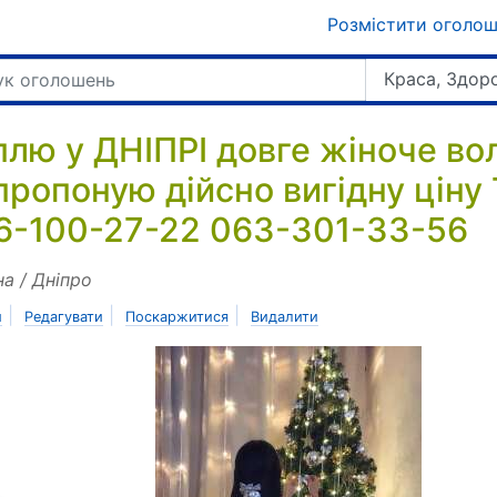
Розмістити оголо
Краса, Здор
плю у ДНІПРІ довге жіноче во
пропоную дійсно вигідну ціну
6-100-27-22 063-301-33-56
на / Дніпро
|
|
|
и
Редагувати
Поскаржитися
Видалити