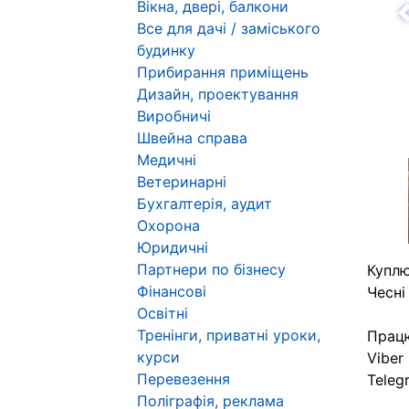
Вікна, двері, балкони
Н
Все для дачі / заміського
будинку
Прибирання приміщень
Дизайн, проектування
Виробничі
Швейна справа
Медичні
Ветеринарні
Бухгалтерія, аудит
Охорона
Юридичні
Партнери по бізнесу
Куплю
Фінансові
Чесні
Освітні
Тренінги, приватні уроки,
Працю
курси
Viber
Перевезення
Teleg
Поліграфія, реклама