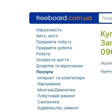
Нерухомість
Ку
Авто, мото
За
Предмети побуту
Предмети роботи
09
Робота
Особисте життя
Украї
Дозвілля та відпочинок
Послуги
Піднят
Інтернет та комп'ютери
Харчування
Монтаж/Демонтаж
Побутовий ремонт
Сантехніка
Будівництво, ремонт