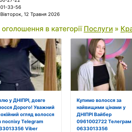
00-27-22
01-33-56
:
Вівторок, 12 Травня 2026
і оголошення в категорії
Послуги
»
Кра
плю у ДНІПРІ, довге
Купимо волосся за
лосся Дорого! Уважний
найвищими цінами у
спокійний огляд волосся
ДНІПРІ Вайбер
з поспіху Telegram
0961002722 Телеграм
33013356 Viber
0633013356