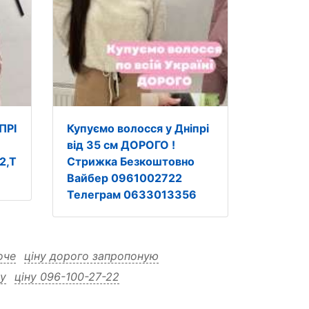
ПРІ
Купуємо волосся у Дніпрі
від 35 см ДОРОГО !
2,Т
Стрижка Безкоштовно
Вайбер 0961002722
Телеграм 0633013356
оче
ціну дорого запропоную
ну
ціну 096-100-27-22
063-301-33-56 нам