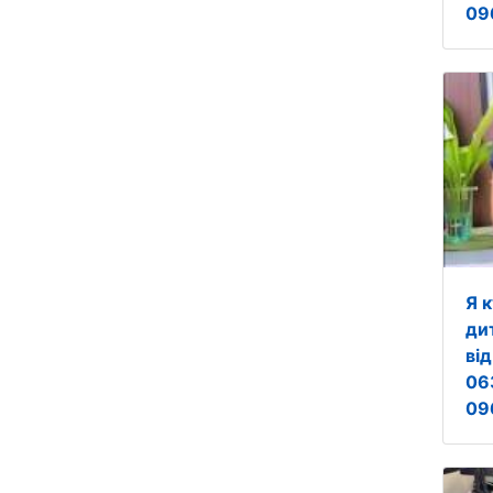
09
Я 
ди
від
06
09