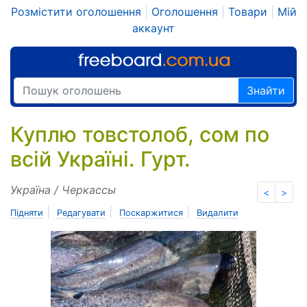
Розмістити оголошення
|
Оголошення
|
Товари
|
Мій
аккаунт
Знайти
Куплю товстолоб, сом по
всій Україні. Гурт.
Україна / Черкассы
<
>
|
|
|
Підняти
Редагувати
Поскаржитися
Видалити