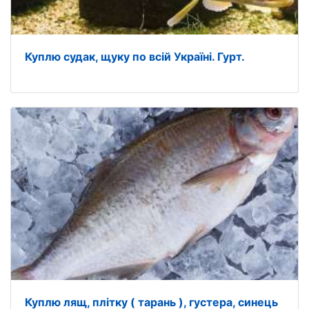
Куплю судак, щуку по всій Україні. Гурт.
Куплю лящ, плітку ( тарань ), густера, синець