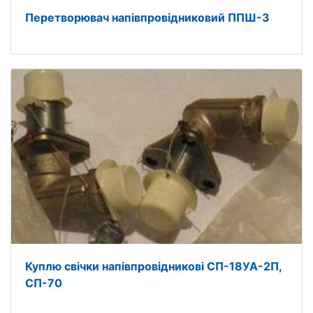
Перетворювач напівпровідниковий ППШ-3
Куплю свічки напівпровідникові СП-18УА-2П,
СП-70