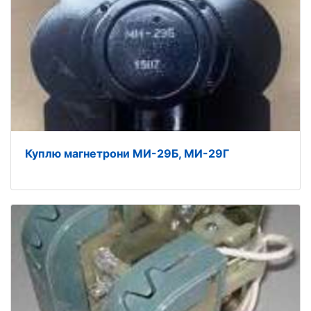
Куплю магнетрони МИ-29Б, МИ-29Г