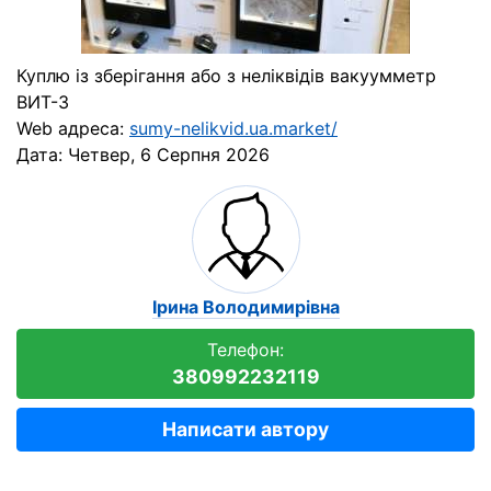
Куплю із зберігання або з неліквідів вакуумметр
ВИТ-3
Web адреса:
sumy-nelikvid.ua.market/
Дата:
Четвер, 6 Серпня 2026
Ірина Володимирівна
Телефон:
380992232119
Написати автору