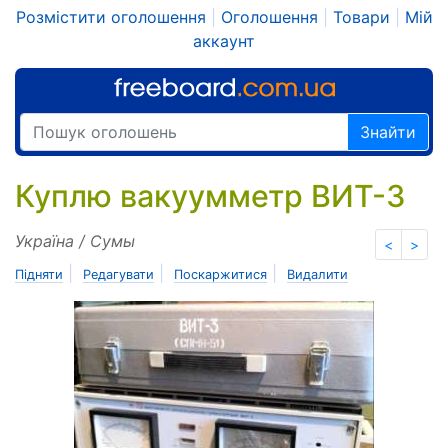
Розмістити оголошення
|
Оголошення
|
Товари
|
Мій
аккаунт
Знайти
Куплю вакуумметр ВИТ-3
Україна / Сумы
<
>
|
|
|
Підняти
Редагувати
Поскаржитися
Видалити