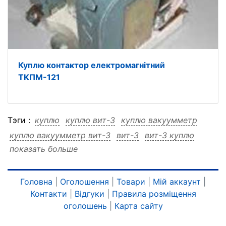
Куплю контактор електромагнітний
ТКПМ-121
Тэги :
куплю
куплю вит-3
куплю вакуумметр
куплю вакуумметр вит-3
вит-3
вит-3 куплю
показать больше
вит-3 вакуумметр
вит-3 вакуумметр куплю
вакуумметр
вакуумметр куплю
вакуумметр вит-3
Головна
|
Оголошення
|
Товари
|
Мій аккаунт
|
Контакти
|
Відгуки
|
Правила розміщення
оголошень
|
Карта сайту