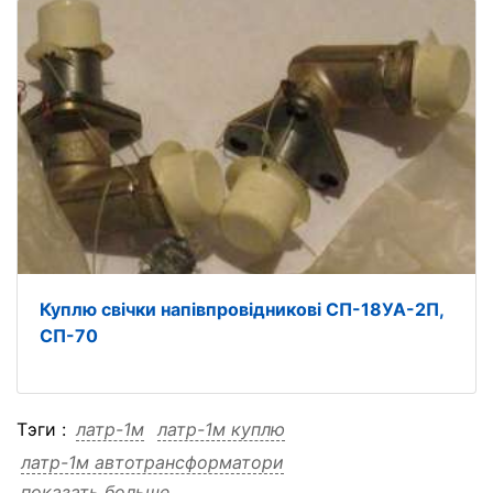
Куплю свічки напівпровідникові СП-18УА-2П,
СП-70
Тэги :
латр-1м
латр-1м куплю
латр-1м автотрансформатори
показать больше