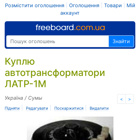
Розмістити оголошення
|
Оголошення
|
Товари
|
Мій
аккаунт
Знайти
Куплю
автотрансформатори
ЛАТР-1М
Україна / Сумы
<
>
|
|
|
Підняти
Редагувати
Поскаржитися
Видалити