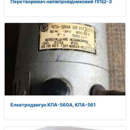
Перетворювач напівпровідниковий ППШ-3
Електродвигун КПА-560А, КПА-561