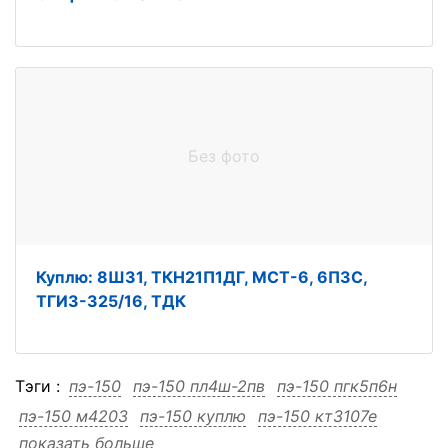
Без фото
Куплю: 8Ш31, ТКН21П1ДГ, МСТ-6, 6П3С,
ТГИ3-325/16, ТДК
Тэги :
пэ-150
пэ-150 пл4ш-2пв
пэ-150 пгк5п6н
пэ-150 м4203
пэ-150 куплю
пэ-150 кт3107е
показать больше
пэ-150 бпм-20н
пэ-150 бпм-20н пл4ш-2пв