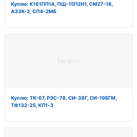
Куплю: К161ПП1А, ПЩ-15П2Н1, СМ27-18,
АЗЗК-2, СП4-2МБ
Без фото
Куплю: ТК-67, РЭС-78, СИ-38Г, СИ-19БГМ,
ТФ132-25, КП1-3