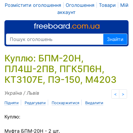
Розмістити оголошення
|
Оголошення
|
Товари
|
Мій
аккаунт
Знайти
Куплю: БПМ-20Н,
ПЛ4Ш-2ПВ, ПГК5П6Н,
КТ3107Е, ПЭ-150, М4203
Україна / Львів
<
>
|
|
|
Підняти
Редагувати
Поскаржитися
Видалити
Куплю:
Муфта БПМ-20Н - 2 шт.