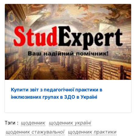
Купити звіт з педагогічної практики в
інклюзивних групах в ЗДО в Україні
Тэги :
щоденник
щоденник україні
щоденник стажувальної
щоденник практики