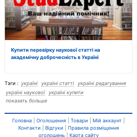
Купити перевірку наукової статті на
академічну доброчесність в Україні
Тэги :
україні
україні статті
україні редагування
україні наукової
україні купити
показать больше
україні купити статті
україні купити редагування
україні купити наукової
статті
статті україні
статті редагування
статті наукової
статті купити
Головна
|
Оголошення
|
Товари
|
Мій аккаунт
|
Контакти
|
Відгуки
|
Правила розміщення
статті купити україні
статті купити редагування
оголошень
|
Карта сайту