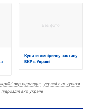
Без фото
Купити емпіричну частину
ка
ВКР в Україні
україні вкр підрозділ
україні вкр купити
підрозділ вкр україні
іл
купити вкр
купити вкр україні
пити