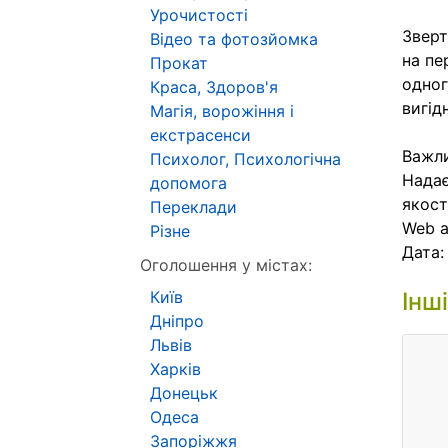
Урочистості
Зверт
Відео та фотозйомка
на пе
Прокат
одног
Краса, Здоров'я
вигід
Магія, ворожіння і
екстрасенси
Важли
Психолог, Психологічна
Надає
допомога
якост
Переклади
Web 
Різне
Дата
Оголошення у містах:
Київ
Інш
Дніпро
Львів
Харків
Донецьк
Одеса
Запоріжжя