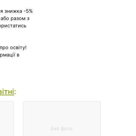
ся знижка -5%
 або разом з
користатись
про освіту!
рмації в
ітні
:
Без фото