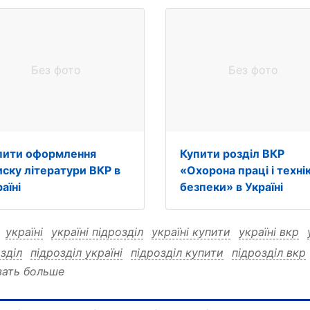
Без фото
Без фото
пити оформлення
Купити розділ ВКР
иску літератури ВКР в
«Охорона праці і техні
аїні
безпеки» в Україні
:
україні
україні підрозділ
україні купити
україні вкр
зділ
підрозділ україні
підрозділ купити
підрозділ вкр
зать больше
зділ вкр купити
купити
купити україні
купити підрозд
и вкр підрозділ
вкр
вкр україні
вкр підрозділ
вкр ку