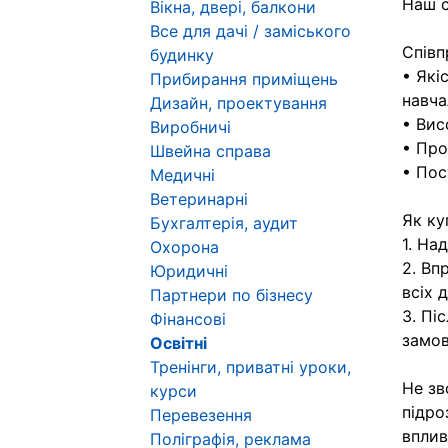
Наш с
Вікна, двері, балкони
Все для дачі / заміського
Співп
будинку
• Які
Прибирання приміщень
навча
Дизайн, проектування
• Вис
Виробничі
• Про
Швейна справа
• Пос
Медичні
Ветеринарні
Як ку
Бухгалтерія, аудит
1. На
Охорона
2. Вп
Юридичні
всіх 
Партнери по бізнесу
3. Пі
Фінансові
замов
Освітні
Тренінги, приватні уроки,
Не зв
курси
підро
Перевезення
вплив
Поліграфія, реклама