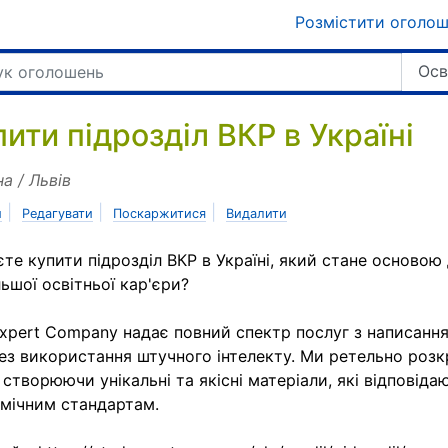
Розмістити оголо
Осв
ити підрозділ ВКР в Україні
на / Львів
|
|
|
и
Редагувати
Поскаржитися
Видалити
те купити підрозділ ВКР в Україні, який стане основою
ьшої освітньої кар'єри?
xpert Company надає повний спектр послуг з написання 
ез використання штучного інтелекту. Ми ретельно роз
 створюючи унікальні та якісні матеріали, які відповіда
мічним стандартам.