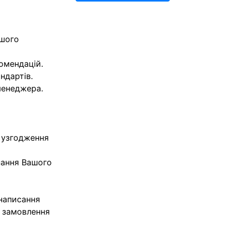
ашого
комендацій.
ндартів.
менеджера.
 узгодження
нання Вашого
 написання
я замовлення