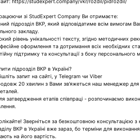
айт: https://studexpert.company/vkr/rozdil/pidrozdil/
рацюючи зі StudExpert Company Ви отримаєте:
сний підрозділ ВКР, який відповідатиме всім вимогам В
льного закладу.
окий рівень унікальності тексту, згідно методичних ре
фесійне оформлення та дотримання всіх необхідних ста
тійну підтримку та консультації з боку персонального 
пити підрозділ ВКР в Україні?
дішліть запит на сайті, у Telegram чи Viber
родовж 20 хвилин з Вами зв’яжеться наш менеджер для
деталей.
сля затвердження етапів співпраці - розпочинаємо вико
лення.
олікайте! Зверніться за безкоштовною консультацією з
зділу ВКР в Україні вже зараз, бо терміни для виконанн
ають на його вартість.