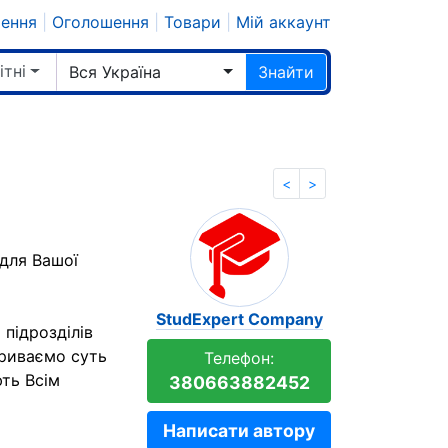
шення
|
Оголошення
|
Товари
|
Мій аккаунт
ітні
Вся Україна
Знайти
<
>
 для Вашої
StudExpert Company
підрозділів
криваємо суть
Телефон:
ють Всім
380663882452
Написати автору