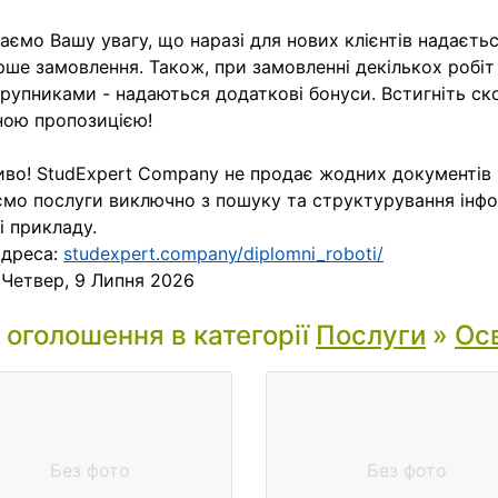
аємо Вашу увагу, що наразі для нових клієнтів надаєть
рше замовлення. Також, при замовленні декількох робіт
рупниками - надаються додаткові бонуси. Встигніть с
ною пропозицією!
во! StudExpert Company не продає жодних документів 
мо послуги виключно з пошуку та структурування інфо
і прикладу.
адреса:
studexpert.company/diplomni_roboti/
:
Четвер, 9 Липня 2026
і оголошення в категорії
Послуги
»
Осв
Без фото
Без фото