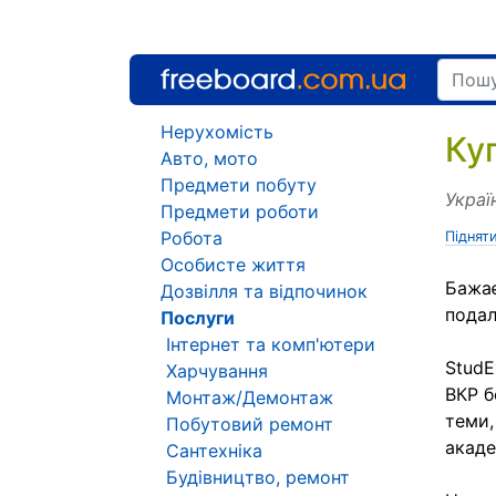
Нерухомість
Куп
Авто, мото
Предмети побуту
Украї
Предмети роботи
Робота
Піднят
Особисте життя
Бажає
Дозвілля та відпочинок
подал
Послуги
Інтернет та комп'ютери
StudE
Харчування
ВКР б
Монтаж/Демонтаж
теми,
Побутовий ремонт
акаде
Сантехніка
Будівництво, ремонт