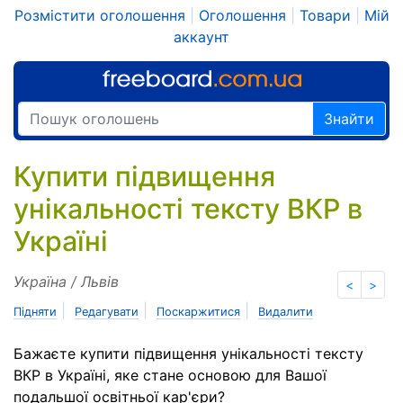
Розмістити оголошення
|
Оголошення
|
Товари
|
Мій
аккаунт
Знайти
Купити підвищення
унікальності тексту ВКР в
Україні
Україна / Львів
<
>
|
|
|
Підняти
Редагувати
Поскаржитися
Видалити
Бажаєте купити підвищення унікальності тексту
ВКР в Україні, яке стане основою для Вашої
подальшої освітньої кар'єри?