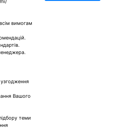
mi/
 всім вимогам
комендацій.
ндартів.
менеджера.
 узгодження
нання Вашого
підбору теми
ання