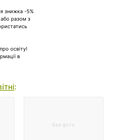
ся знижка -5%
 або разом з
користатись
про освіту!
рмації в
ітні
:
Без фото