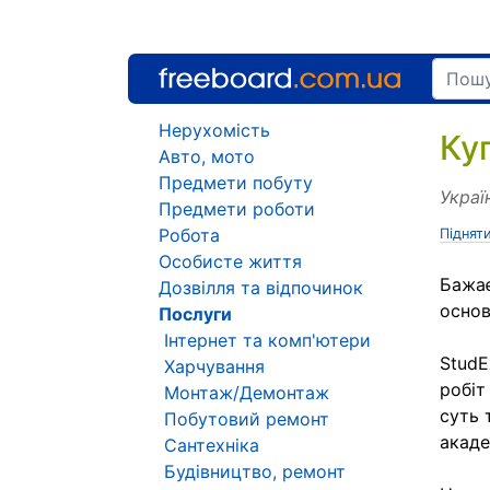
Нерухомість
Ку
Авто, мото
Предмети побуту
Украї
Предмети роботи
Робота
Піднят
Особисте життя
Бажає
Дозвілля та відпочинок
основ
Послуги
Інтернет та комп'ютери
StudE
Харчування
робіт
Монтаж/Демонтаж
суть 
Побутовий ремонт
акаде
Сантехніка
Будівництво, ремонт