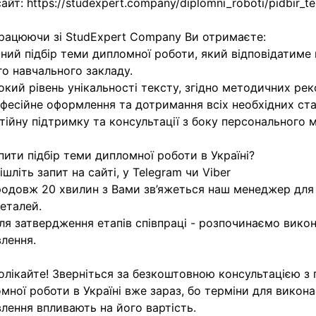
айт: https://studexpert.company/diplomni_roboti/pidbir_te
рацюючи зі StudExpert Company Ви отримаєте:
сний підбір теми дипломної роботи, який відповідатиме
о навчального закладу.
окий рівень унікальності тексту, згідно методичних ре
фесійне оформлення та дотримання всіх необхідних ста
тійну підтримку та консультації з боку персонального 
пити підбір теми дипломної роботи в Україні?
дішліть запит на сайті, у Telegram чи Viber
родовж 20 хвилин з Вами зв’яжеться наш менеджер для
деталей.
сля затвердження етапів співпраці - розпочинаємо вико
лення.
олікайте! Зверніться за безкоштовною консультацією з 
мної роботи в Україні вже зараз, бо терміни для викон
лення впливають на його вартість.