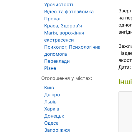
Урочистості
Зверт
Відео та фотозйомка
на пе
Прокат
одног
Краса, Здоров'я
вигід
Магія, ворожіння і
екстрасенси
Важли
Психолог, Психологічна
Надає
допомога
якост
Переклади
Дата
Різне
Оголошення у містах:
Інш
Київ
Дніпро
Львів
Харків
Донецьк
Одеса
Запоріжжя