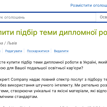
Розмістити оголо
Осв
пити підбір теми дипломної ро
на / Львів
|
|
|
и
Редагувати
Поскаржитися
Видалити
те купити підбір теми дипломної роботи в Україні, яки
ою для Вашої подальшої освітньої кар'єри?
xpert Company надає повний спектр послуг з підбору 
 без використання штучного інтелекту. Ми ретельно ро
теми, створюючи унікальні та якісні матеріали, які відп
мічним стандартам.