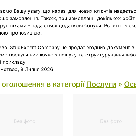
аємо Вашу увагу, що наразі для нових клієнтів надаєть
рше замовлення. Також, при замовленні декількох робіт
рупниками - надаються додаткові бонуси. Встигніть с
ною пропозицією!
во! StudExpert Company не продає жодних документів 
мо послуги виключно з пошуку та структурування інфо
і прикладу.
:
Четвер, 9 Липня 2026
і оголошення в категорії
Послуги
»
Осв
Без фото
Без фото