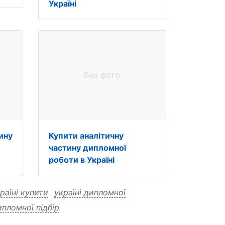
Україні
Без фото
ину
Купити аналітичну
частину дипломної
роботи в Україні
раїні купити
україні дипломної
ипломної підбір
теми підбір
теми купити