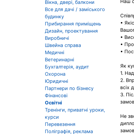
Наш с
Вікна, двері, балкони
Все для дачі / заміського
Співп
будинку
• Які
Прибирання приміщень
Вашог
Дизайн, проектування
• Вис
Виробничі
• Про
Швейна справа
• Пос
Медичні
Ветеринарні
Як ку
Бухгалтерія, аудит
1. На
Охорона
2. Вп
Юридичні
всіх 
Партнери по бізнесу
3. Пі
Фінансові
замов
Освітні
Тренінги, приватні уроки,
Не зв
курси
дипло
Перевезення
замов
Поліграфія, реклама