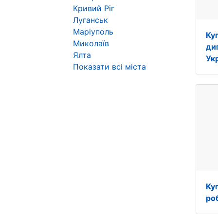
Кривий Ріг
Луганськ
Маріуполь
Ку
Миколаїв
ди
Ялта
Укр
Показати всі міста
Ку
роб