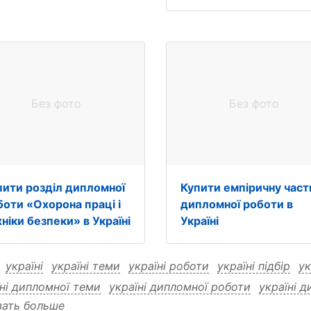
Без фото
Без фото
пити розділ дипломної
Купити емпіричну част
боти «Охорона праці і
дипломної роботи в
ніки безпеки» в Україні
Україні
:
україні
україні теми
україні роботи
україні підбір
ук
їні дипломної теми
україні дипломної роботи
україні д
зать больше
їні дипломної купити
теми
теми україні
теми роботи