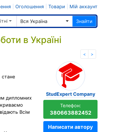
шення
|
Оголошення
|
Товари
|
Мій аккаунт
ітні
Вся Україна
Знайти
боти в Україні
<
>
й стане
StudExpert Company
тем дипломних
зкриваємо
Телефон:
овідають Всім
380663882452
Написати автору