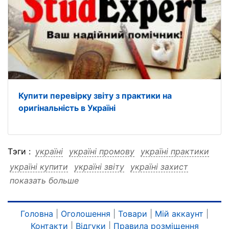
Купити перевірку звіту з практики на
оригінальність в Україні
Тэги :
україні
україні промову
україні практики
україні купити
україні звіту
україні захист
показать больше
україні захист промову
україні захист практики
україні захист купити
україні захист звіту
промову
промову україні
промову практики
Головна
|
Оголошення
|
Товари
|
Мій аккаунт
|
Контакти
|
Відгуки
|
Правила розміщення
промову купити
промову звіту
промову захист