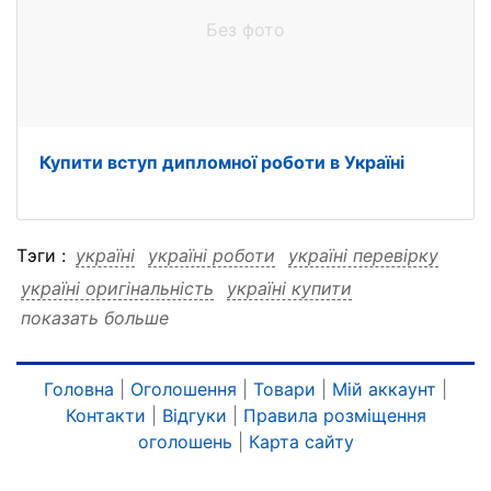
Без фото
Купити вступ дипломної роботи в Україні
Тэги :
україні
україні роботи
україні перевірку
україні оригінальність
україні купити
показать больше
україні дипломної
україні дипломної роботи
україні дипломної перевірку
україні дипломної оригінальність
Головна
|
Оголошення
|
Товари
|
Мій аккаунт
|
Контакти
|
Відгуки
|
Правила розміщення
україні дипломної купити
роботи
роботи україні
оголошень
|
Карта сайту
роботи перевірку
роботи оригінальність
роботи купити
роботи дипломної