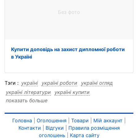
Без фото
Купити доповідь на захист дипломної роботи
в Україні
Тэги :
україні
україні роботи
україні огляд
україні літератури
україні купити
показать больше
україні дипломної
україні дипломної роботи
україні дипломної огляд
україні дипломної літератури
Головна
|
Оголошення
|
Товари
|
Мій аккаунт
|
Контакти
|
Відгуки
|
Правила розміщення
україні дипломної купити
роботи
роботи україні
оголошень
|
Карта сайту