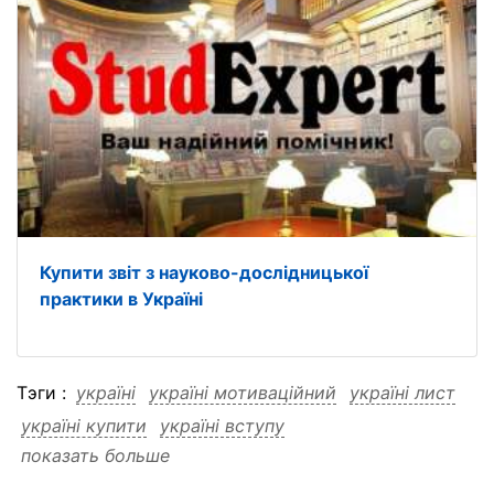
Купити звіт з науково-дослідницької
практики в Україні
Тэги :
україні
україні мотиваційний
україні лист
україні купити
україні вступу
показать больше
україні бакалаврату
україні бакалаврату мотиваційний