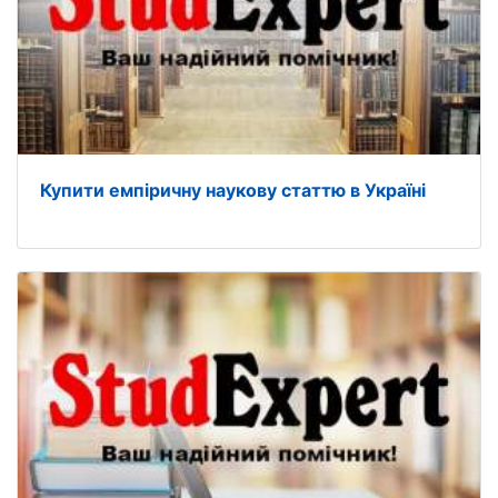
Купити емпіричну наукову статтю в Україні