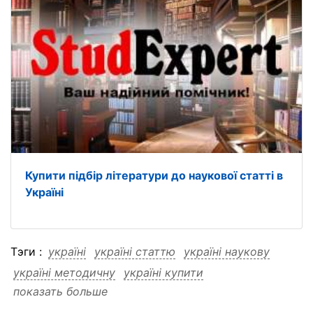
Купити підбір літератури до наукової статті в
Україні
Тэги :
україні
україні статтю
україні наукову
україні методичну
україні купити
показать больше
україні купити статтю
україні купити наукову