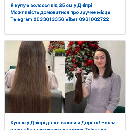
Я купую волосся від 35 см.у Дніпрі
Можливість домовитися про зручне місце
Telegram 0633013356 Viber 0961002722
Куплю у Дніпрі довге волосся Дорого! Чесна
оцінка без заниження довжини Telegram