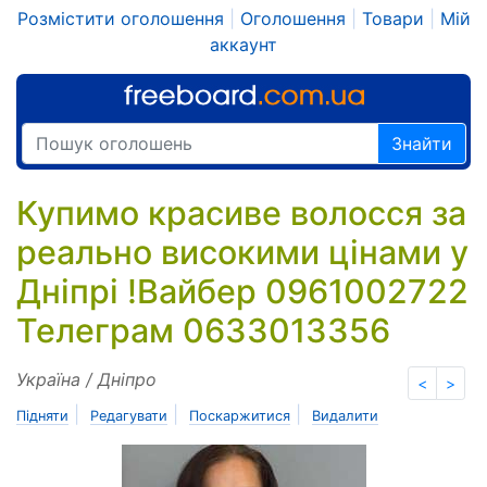
Розмістити оголошення
|
Оголошення
|
Товари
|
Мій
аккаунт
Знайти
Купимо красиве волосся за
реально високими цінами у
Дніпрі !Вайбер 0961002722
Телеграм 0633013356
Україна / Дніпро
<
>
|
|
|
Підняти
Редагувати
Поскаржитися
Видалити