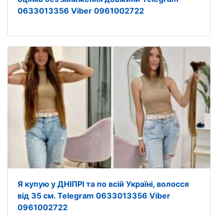
0633013356 Viber 0961002722
Я купую у ДНІПРІ та по всій Україні, волосся
від 35 см. Telegram 0633013356 Viber
0961002722