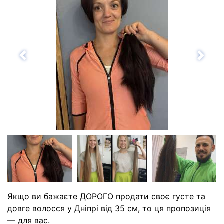
Назад
Впе
Якщо ви бажаєте ДОРОГО продати своє густе та
довге волосся у Дніпрі від 35 см, то ця пропозиція
— для вас.