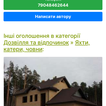
79048462644
Написати автору
Інші оголошення в категорії
Дозвілля та відпочинок
»
Яхти,
катери, човни
: