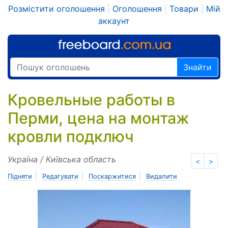
Розмістити оголошення
|
Оголошення
|
Товари
|
Мій
аккаунт
Знайти
Кровельные работы в
Перми, цена на монтаж
кровли подключ
Україна / Київська область
<
>
|
|
|
Підняти
Редагувати
Поскаржитися
Видалити