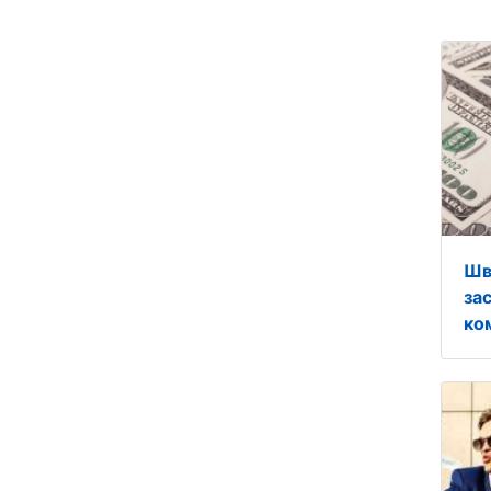
Шв
за
ком