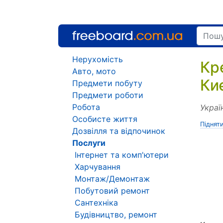
Нерухомість
Кр
Авто, мото
Киє
Предмети побуту
Предмети роботи
Робота
Украї
Особисте життя
Піднят
Дозвілля та відпочинок
Послуги
Інтернет та комп'ютери
Харчування
Монтаж/Демонтаж
Побутовий ремонт
Сантехніка
Будівництво, ремонт