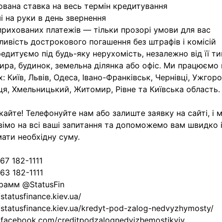
ована ставка на весь термін кредитування
і на руки в день звернення
прихованих платежів — тільки прозорі умови для вас
ивість дострокового погашення без штрафів і комісій
едитуємо під будь-яку нерухомість, незалежно від її т
ира, будинок, земельна ділянка або офіс. Ми працюємо 
х: Київ, Львів, Одеса, Івано-Франківськ, Чернівці, Ужгоро
ця, Хмельницький, Житомир, Рівне та Київська область.
кайте! Телефонуйте нам або залиште заявку на сайті, і 
вімо на всі ваші запитання та допоможемо вам швидко і
ати необхідну суму.
67 182-1111
63 182-1111
рамм @StatusFin
/statusfinance.kiev.ua/
//statusfinance.kiev.ua/kredyt-pod-zalog-nedvyzhymosty/
//facebook.com/creditpodzalognedvizhemostikyiv