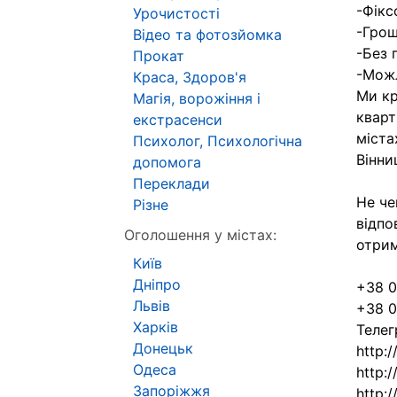
-Фікс
Урочистості
-Грош
Відео та фотозйомка
-Без 
Прокат
-Можл
Краса, Здоров'я
Ми кр
Магія, ворожіння і
кварт
екстрасенси
міста
Психолог, Психологічна
Вінни
допомога
Переклади
Не че
Різне
відпо
Оголошення у містах:
отрим
Київ
Дніпро
+38 0
Львів
+38 0
Харків
Телег
Донецьк
http:/
Одеса
http:
Запоріжжя
http: