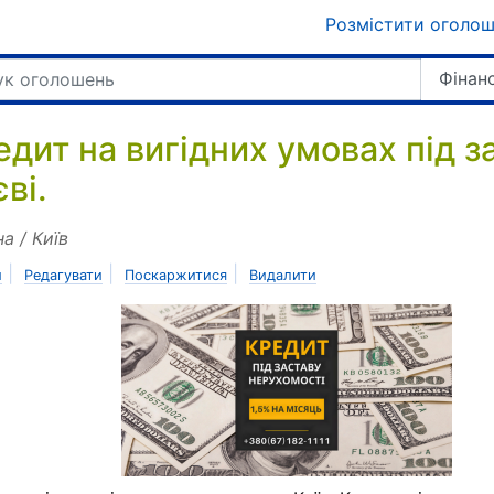
Розмістити оголо
Фінан
едит на вигідних умовах під з
ві.
на / Київ
|
|
|
и
Редагувати
Поскаржитися
Видалити