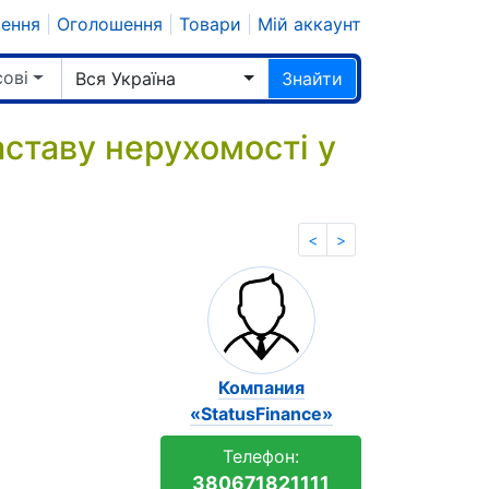
шення
|
Оголошення
|
Товари
|
Мій аккаунт
сові
Вся Україна
Знайти
аставу нерухомості у
<
>
Компания
«StatusFinance»
Телефон:
380671821111