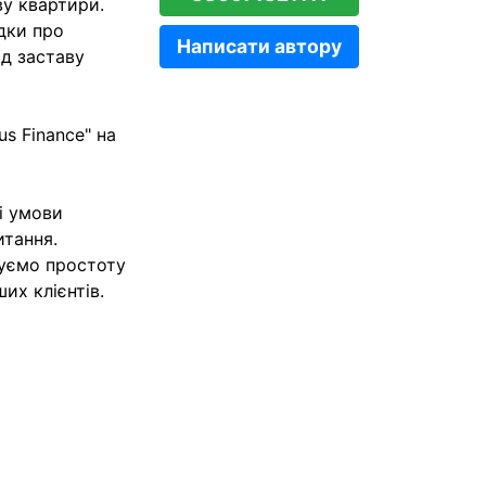
ву квартири.
ідки про
Написати автору
ід заставу
s Finance" на
ні умови
итання.
туємо простоту
их клієнтів.