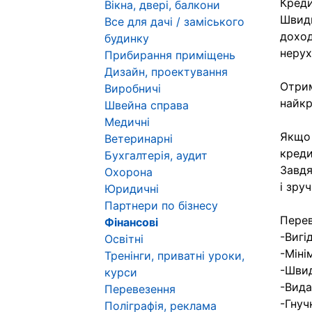
Креди
Вікна, двері, балкони
Швидк
Все для дачі / заміського
доход
будинку
нерух
Прибирання приміщень
Дизайн, проектування
Отрим
Виробничі
найкр
Швейна справа
Медичні
Якщо 
Ветеринарні
креди
Бухгалтерія, аудит
Завдя
Охорона
і зру
Юридичні
Партнери по бізнесу
Перев
Фінансові
-Вигі
Освітні
-Міні
Тренінги, приватні уроки,
-Швид
курси
-Вида
Перевезення
-Гнуч
Поліграфія, реклама