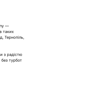
ипу —
в таких
д, Тернопіль,
ми з радістю
 без турбот