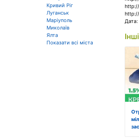
Кривий Ріг
http:/
Луганськ
http:
Маріуполь
Дата
Миколаїв
Ялта
Інш
Показати всі міста
От
міл
за