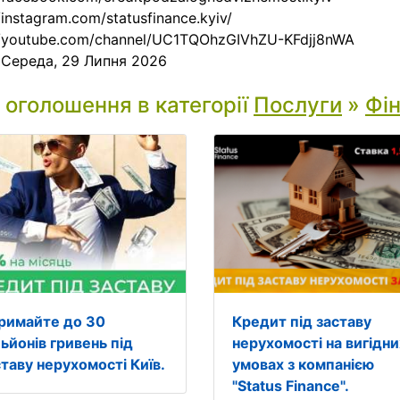
/instagram.com/statusfinance.kyiv/
//youtube.com/channel/UC1TQOhzGIVhZU-KFdjj8nWA
:
Середа, 29 Липня 2026
і оголошення в категорії
Послуги
»
Фін
римайте до 30
Кредит під заставу
ьйонів гривень під
нерухомості на вигідни
ставу нерухомості Київ.
умовах з компанією
"Status Finance".