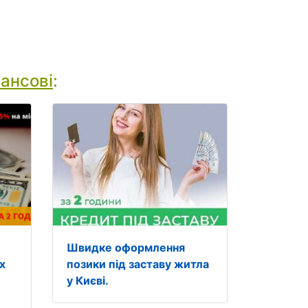
ансові
:
Швидке оформлення
х
позики під заставу житла
у Києві.