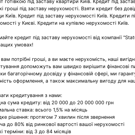
т готівкою під заставу квартири Київ. Кредит під заста
і гроші під заставу нерухомості. Взяти кредит без дов
и Київ. Кредит під заставу нерухомості Київ. Кредити п
омості у Києві. Кредити на купівлю нерухомості Київ.
айте кредит під заставу нерухомості від компанії "Statu
ащих умовах!
вам потрібні гроші, а ви маєте нерухомість, наші вигід
тування допоможуть вам швидко вирішити фінансові п
ки багаторічному досвіду у фінансовій сфері, ми гаран
чність оформлення, а також максимальну вигоду для наш
аги кредитування з нами:
дна сума кредиту: від 20 000 до 20 000 000 грн
мальна ставка: всього 1,5% на місяць
ке рішення: протягом 7 хвилин після звернення
ча до 80% від ринкової вартості вашої нерухомості
кі терміни: від 3 до 84 місяців