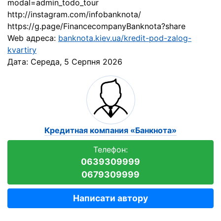
modal=admin_todo_tour
http://instagram.com/infobanknota/
https://g.page/FinancecompanyBanknota?share
Web адреса:
banknota.kiev.ua/kredit-pod-zalog-
kvartiry
Дата:
Середа, 5 Серпня 2026
Кредитная компания «Банкнота»
Телефон:
0639309999
0679309999
Написати автору