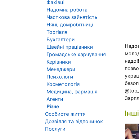
Фахівці
Надомна робота
Часткова зайнятість
Няні, домробітниці
Торгівля
Бухгалтери
Надое
Швейні працівники
молод
Громадське харчування
надо!
Керівники
позво
Менеджери
украш
Психологи
безоп
Косметологія
@top
Медицина, фармація
Зарпл
Агенти
Різне
Інш
Особисте життя
Дозвілля та відпочинок
Послуги