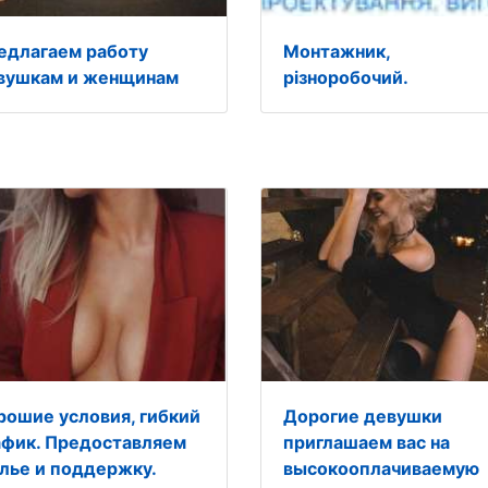
едлагаем работу
Монтажник,
вушкам и женщинам
різноробочий.
рошие условия, гибкий
Дорогие девушки
афик. Предоставляем
приглашаем вас на
лье и поддержку.
высокооплачиваемую