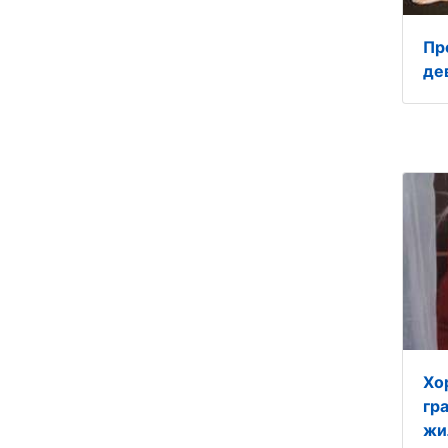
Пр
де
Хо
гр
жи