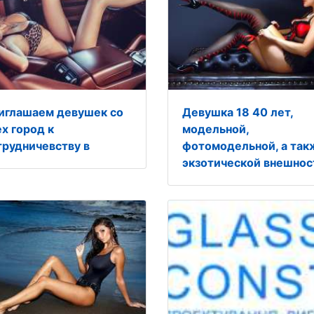
иглашаем девушек со
Девушка 18 40 лет,
ех город к
модельной,
трудничевству в
фотомодельной, а так
экзотической внешнос