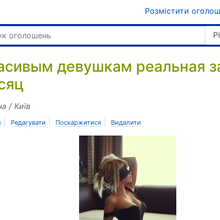
Розмістити оголо
Р
асивым девушкам реальная зар
сяц
на / Київ
|
|
|
и
Редагувати
Поскаржитися
Видалити