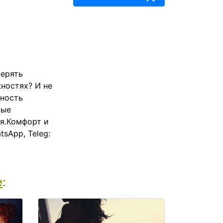
терять
ностях? И не
жность
вые
ся.Комфорт и
sApp, Teleg:
е
: