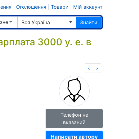
шення
|
Оголошення
|
Товари
|
Мій аккаунт
ізне
Вся Україна
Знайти
плата 3000 у. е. в
<
>
Телефон не
вказаний
Написати автору