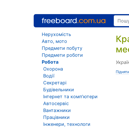
Нерухомість
Кр
Авто, мото
ме
Предмети побуту
Предмети роботи
Робота
Украї
Охорона
Піднят
Водії
Секретарі
Будівельники
Інтернет та комп'ютери
Автосервіс
Вантажники
Працівники
Інженери, технологи