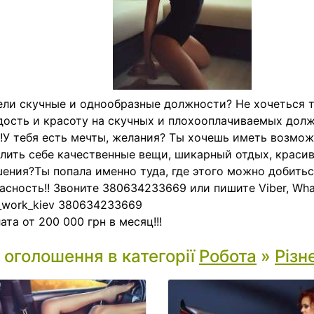
ли скучные и однообразные должности? Не хочеться 
ость и красоту на скучных и плохооплачиваемых долж
!!У тебя есть мечты, желания? Ты хочешь иметь возмо
лить себе качественные вещи, шикарный отдых, краси
ения?Ты попала именно туда, где этого можно добить
асность!! Звоните 380634233669 или пишите Viber, What
_work_kiev 380634233669
ата от 200 000 грн в месяц!!!
і оголошення в категорії
Робота
»
Різн