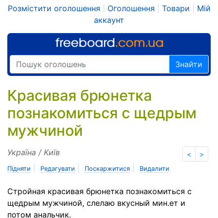
Розмістити оголошення
|
Оголошення
|
Товари
|
Мій
аккаунт
Знайти
Красивая брюнетка
познакомиться с щедрым
мужчиной
Україна / Київ
<
>
|
|
|
Підняти
Редагувати
Поскаржитися
Видалити
Стройная красивая брюнетка познакомиться с
щедрым мужчиной, слелаю вкусный мин.ет и
потом анальчик.