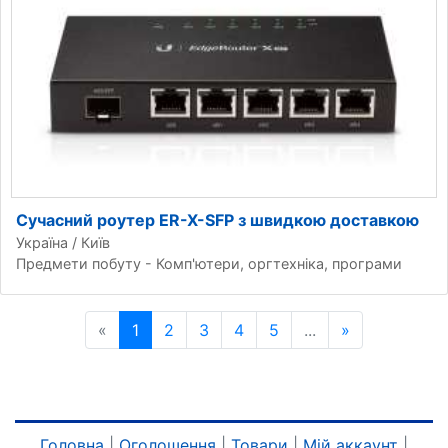
Сучасний роутер ER-X-SFP з швидкою доставкою
Україна / Київ
Предмети побуту - Комп'ютери, оргтехніка, програми
«
Попередня сторінка
1
2
3
4
5
...
»
Наступна ст
Головна
|
Оголошення
|
Товари
|
Мій аккаунт
|