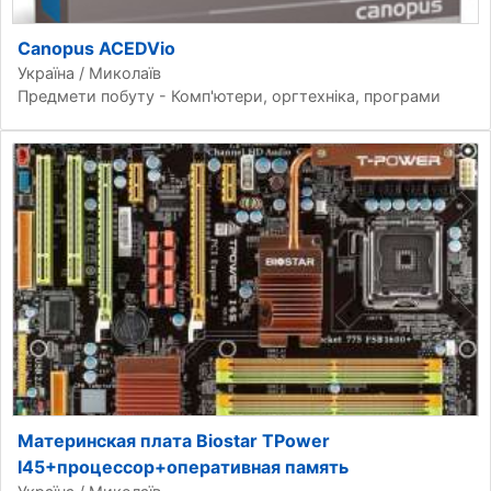
Canopus ACEDVio
Україна / Миколаїв
Предмети побуту - Комп'ютери, оргтехніка, програми
Материнская плата Biostar TPower
I45+процессор+оперативная память