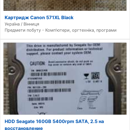
Картридж Canon 571XL Black
Україна / Вінниця
Предмети побуту - Комп'ютери, оргтехніка, програми
HDD Seagate 160GB 5400rpm SATA, 2.5 на
восстановление