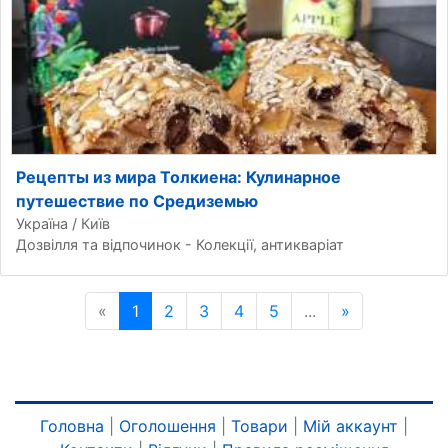
Рецепты из мира Толкиена: Кулинарное
путешествие по Средиземью
Україна / Київ
Дозвілля та відпочинок - Колекції, антикваріат
«
Попередня сторінка
1
2
3
4
5
...
»
Наступна ст
Головна
|
Оголошення
|
Товари
|
Мій аккаунт
|