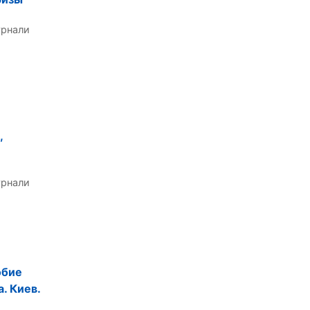
урнали
,
урнали
обие
. Киев.