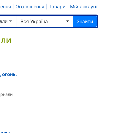
шення
|
Оголошення
|
Товари
|
Мій аккаунт
али
Вся Україна
Знайти
али
 огонь.
урнали
ризы