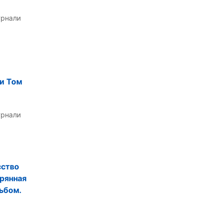
урнали
 и Том
урнали
сство
брянная
ьбом.