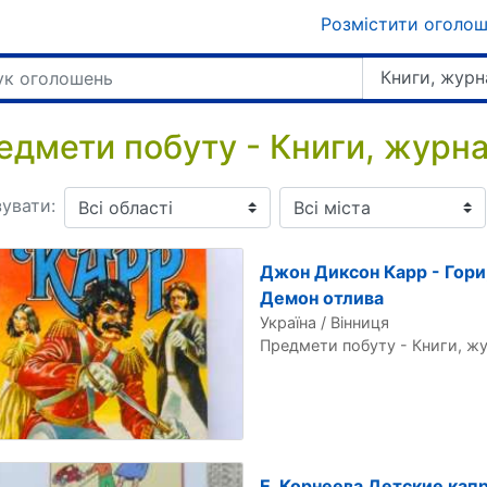
Розмістити оголо
Книги, журн
едмети побуту - Книги, журн
увати:
Джон Диксон Карр - Гори,
Демон отлива
Україна / Вінниця
Предмети побуту - Книги, ж
Е. Корнеева Детские кап