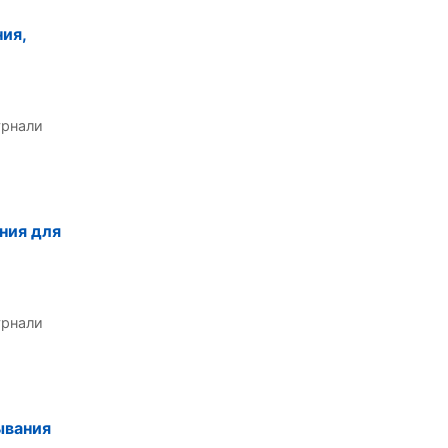
ия,
урнали
ния для
урнали
ывания