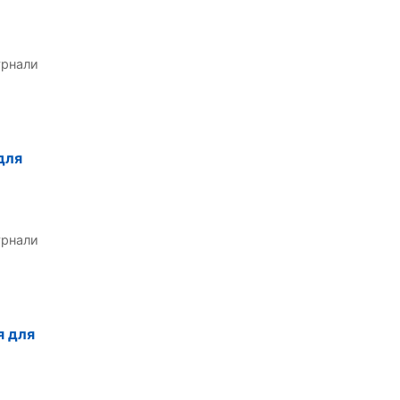
урнали
для
урнали
я для