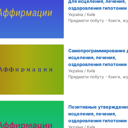
для исцеления, лечения,
оздоровления гипотонии
Україна / Київ
Предмети побуту - Книги, ж
Самопрограммирование 
исцеления, лечения,
оздоровления гипотонии
Україна / Київ
Предмети побуту - Книги, ж
Позитивные утверждени
исцеления, лечения,
оздоровления гипотонии
Україна / Київ