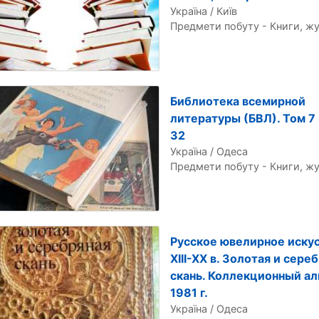
Україна / Київ
Предмети побуту - Книги, ж
Библиотека всемирной
литературы (БВЛ). Том 7
32
Україна / Одеса
Предмети побуту - Книги, ж
Русское ювелирное иску
XIII-XX в. Золотая и сере
скань. Коллекционный ал
1981 г.
Україна / Одеса