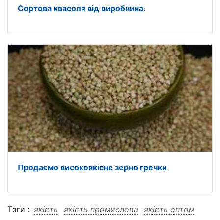
Сортова квасоля від виробника.
Продаємо високоякісне зерно гречки
Тэги :
якість
якість промислова
якість оптом