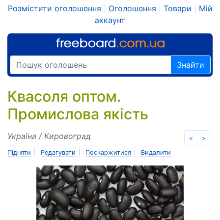
Розмістити оголошення
|
Оголошення
|
Товари
|
Мій
аккаунт
Знайти
Квасоля оптом.
Промислова якість
Україна / Кировоград
<
>
|
|
|
Підняти
Редагувати
Поскаржитися
Видалити